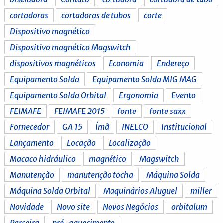
cortadoras
cortadoras de tubos
corte
Dispositivo magnético
Dispositivo magnético Magswitch
dispositivos magnéticos
Economia
Endereço
Equipamento Solda
Equipamento Solda MIG MAG
Equipamento Solda Orbital
Ergonomia
Evento
FEIMAFE
FEIMAFE 2015
fonte
fonte saxx
Fornecedor
GA 15
Ímã
INELCO
Institucional
Lançamento
Locação
Localização
Macaco hidráulico
magnético
Magswitch
Manutenção
manutenção tocha
Máquina Solda
Máquina Solda Orbital
Maquinários Aluguel
miller
Novidade
Novo site
Novos Negócios
orbitalum
Parceira
pré-aquecimento