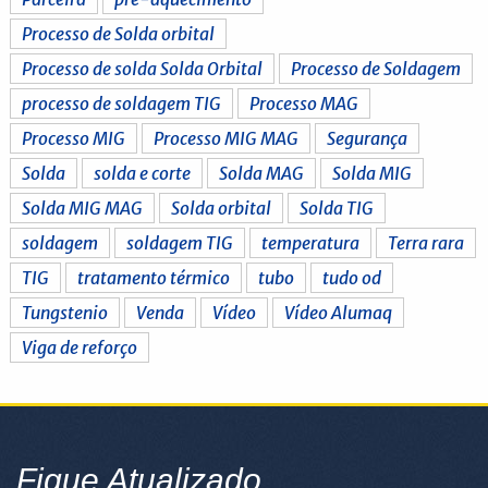
Processo de Solda orbital
Processo de solda Solda Orbital
Processo de Soldagem
processo de soldagem TIG
Processo MAG
Processo MIG
Processo MIG MAG
Segurança
Solda
solda e corte
Solda MAG
Solda MIG
Solda MIG MAG
Solda orbital
Solda TIG
soldagem
soldagem TIG
temperatura
Terra rara
TIG
tratamento térmico
tubo
tudo od
Tungstenio
Venda
Vídeo
Vídeo Alumaq
Viga de reforço
Fique Atualizado