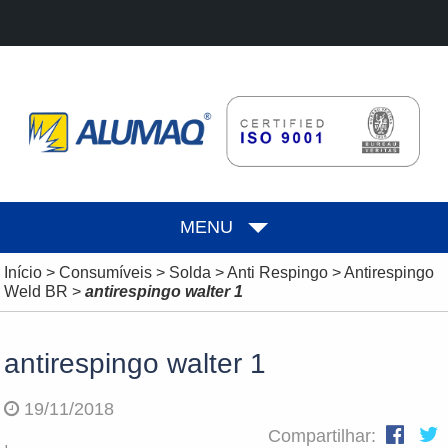
MENU
Início
>
Consumíveis
>
Solda
>
Anti Respingo
>
Antirespingo
Weld BR
>
antirespingo walter 1
antirespingo walter 1
19/11/2018
Compartilhar: