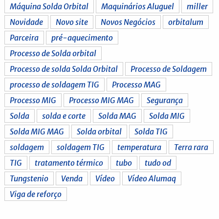
Máquina Solda Orbital
Maquinários Aluguel
miller
Novidade
Novo site
Novos Negócios
orbitalum
Parceira
pré-aquecimento
Processo de Solda orbital
Processo de solda Solda Orbital
Processo de Soldagem
processo de soldagem TIG
Processo MAG
Processo MIG
Processo MIG MAG
Segurança
Solda
solda e corte
Solda MAG
Solda MIG
Solda MIG MAG
Solda orbital
Solda TIG
soldagem
soldagem TIG
temperatura
Terra rara
TIG
tratamento térmico
tubo
tudo od
Tungstenio
Venda
Vídeo
Vídeo Alumaq
Viga de reforço