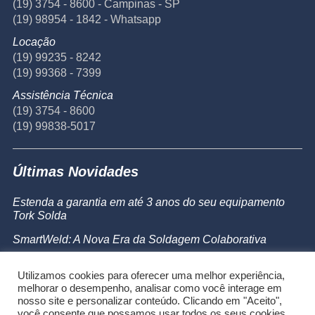
(19) 3754 - 8600 - Campinas - SP
(19) 98954 - 1842 - Whatsapp
Locação
(19) 99235 - 8242
(19) 99368 - 7399
Assistência Técnica
(19) 3754 - 8600
(19) 99838-5017
Últimas Novidades
Estenda a garantia em até 3 anos do seu equipamento
Tork Solda
SmartWeld: A Nova Era da Soldagem Colaborativa
Catálogo de Produtos
Utilizamos cookies para oferecer uma melhor experiência,
Powermax 45 SYNC
melhorar o desempenho, analisar como você interage em
nosso site e personalizar conteúdo. Clicando em "Aceito",
você consente que possamos usar todos os seus cookies.