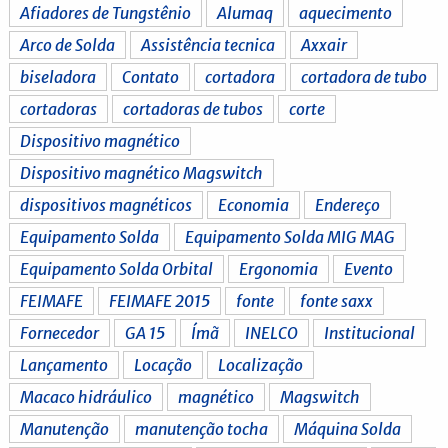
Afiadores de Tungstênio
Alumaq
aquecimento
Arco de Solda
Assistência tecnica
Axxair
biseladora
Contato
cortadora
cortadora de tubo
cortadoras
cortadoras de tubos
corte
Dispositivo magnético
Dispositivo magnético Magswitch
dispositivos magnéticos
Economia
Endereço
Equipamento Solda
Equipamento Solda MIG MAG
Equipamento Solda Orbital
Ergonomia
Evento
FEIMAFE
FEIMAFE 2015
fonte
fonte saxx
Fornecedor
GA 15
Ímã
INELCO
Institucional
Lançamento
Locação
Localização
Macaco hidráulico
magnético
Magswitch
Manutenção
manutenção tocha
Máquina Solda