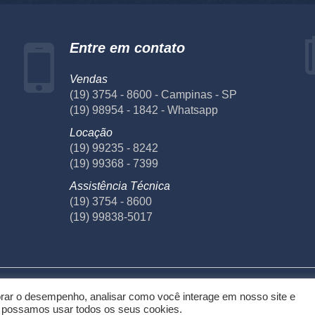
Entre em contato
Vendas
(19) 3754 - 8600 - Campinas - SP
(19) 98954 - 1842 - Whatsapp
Locação
(19) 99235 - 8242
(19) 99368 - 7399
Assistência Técnica
(19) 3754 - 8600
(19) 99838-5017
écnica
Laboratório
Fornecedores
Privacidade
Te
orar o desempenho, analisar como você interage em nosso site e
e possamos usar todos os seus cookies.