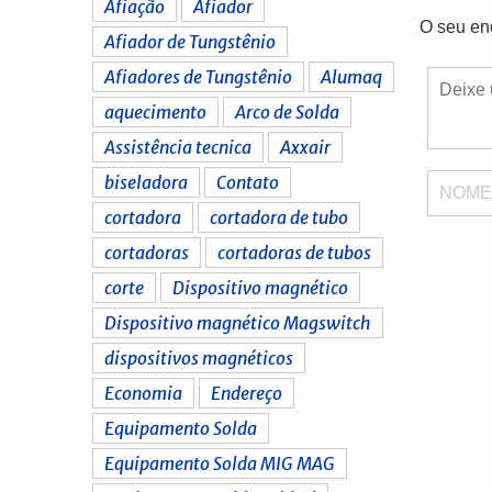
Afiação
Afiador
O seu en
Afiador de Tungstênio
Afiadores de Tungstênio
Alumaq
aquecimento
Arco de Solda
Assistência tecnica
Axxair
biseladora
Contato
NOM
cortadora
cortadora de tubo
cortadoras
cortadoras de tubos
corte
Dispositivo magnético
Dispositivo magnético Magswitch
dispositivos magnéticos
Economia
Endereço
Equipamento Solda
Equipamento Solda MIG MAG