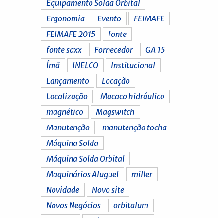
Equipamento Solda Orbital
Ergonomia
Evento
FEIMAFE
FEIMAFE 2015
fonte
fonte saxx
Fornecedor
GA 15
Ímã
INELCO
Institucional
Lançamento
Locação
Localização
Macaco hidráulico
magnético
Magswitch
Manutenção
manutenção tocha
Máquina Solda
Máquina Solda Orbital
Maquinários Aluguel
miller
Novidade
Novo site
Novos Negócios
orbitalum