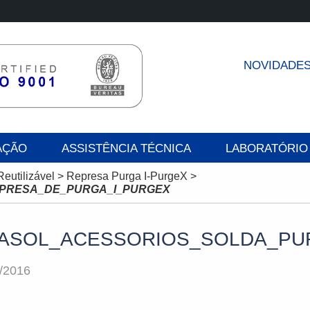
NOVIDADE
AÇÃO
ASSISTÊNCIA TÉCNICA
LABORATÓRIO
Reutilizável
>
Represa Purga I-PurgeX
>
PRESA_DE_PURGA_I_PURGEX
ASOL_ACESSORIOS_SOLDA_PU
/2016