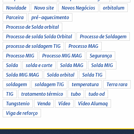
Novidade
Novo site
Novos Negócios
orbitalum
Parceira
pré-aquecimento
Processo de Solda orbital
Processo de solda Solda Orbital
Processo de Soldagem
processo de soldagem TIG
Processo MAG
Processo MIG
Processo MIG MAG
Segurança
Solda
solda e corte
Solda MAG
Solda MIG
Solda MIG MAG
Solda orbital
Solda TIG
soldagem
soldagem TIG
temperatura
Terra rara
TIG
tratamento térmico
tubo
tudo od
Tungstenio
Venda
Vídeo
Vídeo Alumaq
Viga de reforço