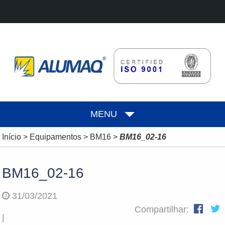
MENU
Início
>
Equipamentos
>
BM16
>
BM16_02-16
BM16_02-16
31/03/2021
Compartilhar:
|