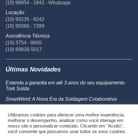
(19) 98954 - 1842 - Whatsapp
Locação
(19) 99235 - 8242
(19) 99368 - 7399
Assistência Técnica
(19) 3754 - 8600
(19) 99838-5017
Últimas Novidades
Estenda a garantia em até 3 anos do seu equipamento
Tork Solda
SmartWeld: A Nova Era da Soldagem Colaborativa
Catálogo de Produtos
Utilizamos cookies para oferecer uma melhor experiência,
Powermax 45 SYNC
melhorar o desempenho, analisar como você interage em
nosso site e personalizar conteúdo. Clicando em "Aceito",
você consente que possamos usar todos os seus cookies.