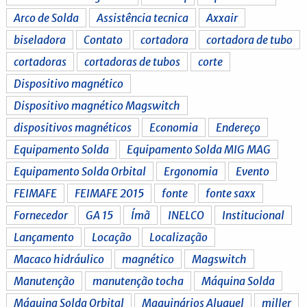
Arco de Solda
Assistência tecnica
Axxair
biseladora
Contato
cortadora
cortadora de tubo
cortadoras
cortadoras de tubos
corte
Dispositivo magnético
Dispositivo magnético Magswitch
dispositivos magnéticos
Economia
Endereço
Equipamento Solda
Equipamento Solda MIG MAG
Equipamento Solda Orbital
Ergonomia
Evento
FEIMAFE
FEIMAFE 2015
fonte
fonte saxx
Fornecedor
GA 15
Ímã
INELCO
Institucional
Lançamento
Locação
Localização
Macaco hidráulico
magnético
Magswitch
Manutenção
manutenção tocha
Máquina Solda
Máquina Solda Orbital
Maquinários Aluguel
miller