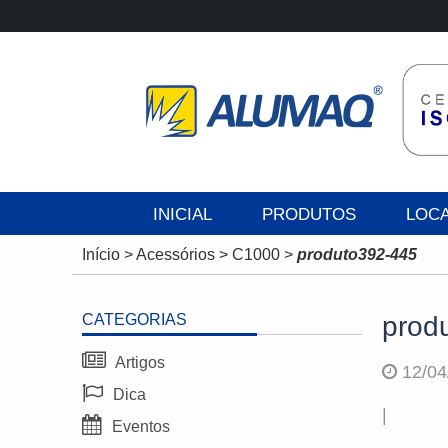
INICIAL
PRODUTOS
LOC
Início
>
Acessórios
>
C1000
>
produto392-445
CATEGORIAS
prod
Artigos
12/04
Dica
|
Eventos