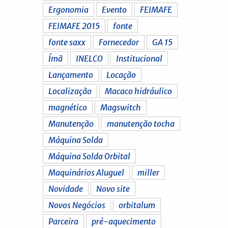
Ergonomia
Evento
FEIMAFE
FEIMAFE 2015
fonte
fonte saxx
Fornecedor
GA 15
Ímã
INELCO
Institucional
Lançamento
Locação
Localização
Macaco hidráulico
magnético
Magswitch
Manutenção
manutenção tocha
Máquina Solda
Máquina Solda Orbital
Maquinários Aluguel
miller
Novidade
Novo site
Novos Negócios
orbitalum
Parceira
pré-aquecimento