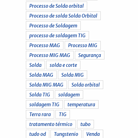
Processo de Solda orbital
Processo de solda Solda Orbital
Processo de Soldagem
processo de soldagem TIG
Processo MAG
Processo MIG
Processo MIG MAG
Segurança
Solda
solda e corte
Solda MAG
Solda MIG
Solda MIG MAG
Solda orbital
Solda TIG
soldagem
soldagem TIG
temperatura
Terra rara
TIG
tratamento térmico
tubo
tudo od
Tungstenio
Venda