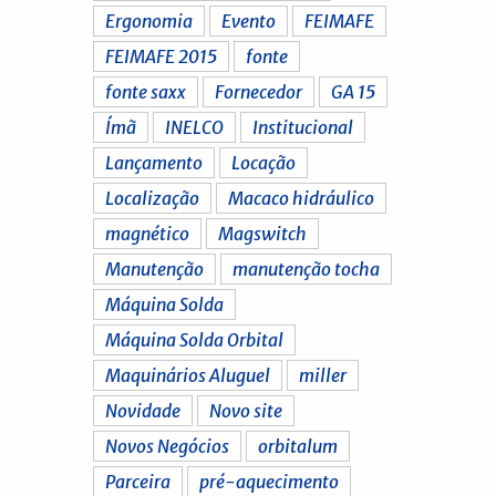
Ergonomia
Evento
FEIMAFE
FEIMAFE 2015
fonte
fonte saxx
Fornecedor
GA 15
Ímã
INELCO
Institucional
Lançamento
Locação
Localização
Macaco hidráulico
magnético
Magswitch
Manutenção
manutenção tocha
Máquina Solda
Máquina Solda Orbital
Maquinários Aluguel
miller
Novidade
Novo site
Novos Negócios
orbitalum
Parceira
pré-aquecimento