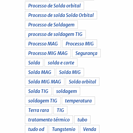
Processo de Solda orbital
Processo de solda Solda Orbital
Processo de Soldagem
processo de soldagem TIG
Processo MAG
Processo MIG
Processo MIG MAG
Segurança
Solda
solda e corte
Solda MAG
Solda MIG
Solda MIG MAG
Solda orbital
Solda TIG
soldagem
soldagem TIG
temperatura
Terra rara
TIG
tratamento térmico
tubo
tudo od
Tungstenio
Venda