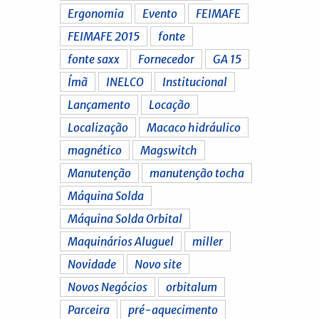
Ergonomia
Evento
FEIMAFE
FEIMAFE 2015
fonte
fonte saxx
Fornecedor
GA 15
Ímã
INELCO
Institucional
Lançamento
Locação
Localização
Macaco hidráulico
magnético
Magswitch
Manutenção
manutenção tocha
Máquina Solda
Máquina Solda Orbital
Maquinários Aluguel
miller
Novidade
Novo site
Novos Negócios
orbitalum
Parceira
pré-aquecimento