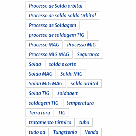
Processo de Solda orbital
Processo de solda Solda Orbital
Processo de Soldagem
processo de soldagem TIG
Processo MAG
Processo MIG
Processo MIG MAG
Segurança
Solda
solda e corte
Solda MAG
Solda MIG
Solda MIG MAG
Solda orbital
Solda TIG
soldagem
soldagem TIG
temperatura
Terra rara
TIG
tratamento térmico
tubo
tudo od
Tungstenio
Venda