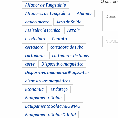
O seu en
Afiador de Tungstênio
Afiadores de Tungstênio
Alumaq
aquecimento
Arco de Solda
Assistência tecnica
Axxair
biseladora
Contato
NOM
cortadora
cortadora de tubo
cortadoras
cortadoras de tubos
corte
Dispositivo magnético
Dispositivo magnético Magswitch
dispositivos magnéticos
Economia
Endereço
Equipamento Solda
Equipamento Solda MIG MAG
Equipamento Solda Orbital