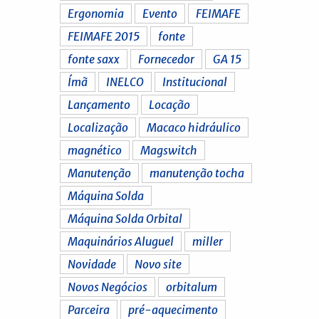
Ergonomia
Evento
FEIMAFE
FEIMAFE 2015
fonte
fonte saxx
Fornecedor
GA 15
Ímã
INELCO
Institucional
Lançamento
Locação
Localização
Macaco hidráulico
magnético
Magswitch
Manutenção
manutenção tocha
Máquina Solda
Máquina Solda Orbital
Maquinários Aluguel
miller
Novidade
Novo site
Novos Negócios
orbitalum
Parceira
pré-aquecimento