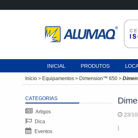
INICIAL
PRODUTOS
LOC
Início
>
Equipamentos
>
Dimension™ 650
>
Dimen
CATEGORIAS
Dime
Artigos
23/10
Dica
|
Eventos