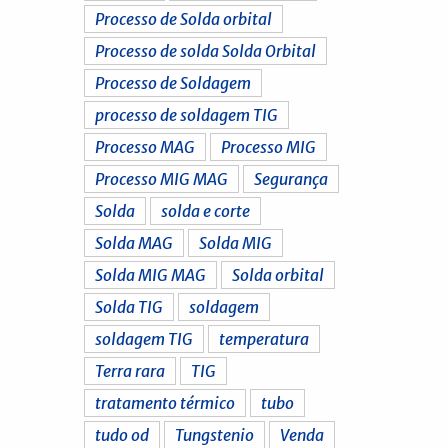
Processo de Solda orbital
Processo de solda Solda Orbital
Processo de Soldagem
processo de soldagem TIG
Processo MAG
Processo MIG
Processo MIG MAG
Segurança
Solda
solda e corte
Solda MAG
Solda MIG
Solda MIG MAG
Solda orbital
Solda TIG
soldagem
soldagem TIG
temperatura
Terra rara
TIG
tratamento térmico
tubo
tudo od
Tungstenio
Venda