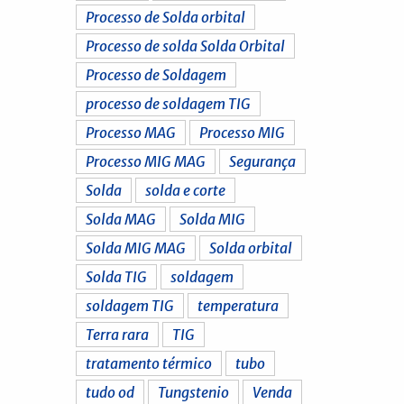
Processo de Solda orbital
Processo de solda Solda Orbital
Processo de Soldagem
processo de soldagem TIG
Processo MAG
Processo MIG
Processo MIG MAG
Segurança
Solda
solda e corte
Solda MAG
Solda MIG
Solda MIG MAG
Solda orbital
Solda TIG
soldagem
soldagem TIG
temperatura
Terra rara
TIG
tratamento térmico
tubo
tudo od
Tungstenio
Venda