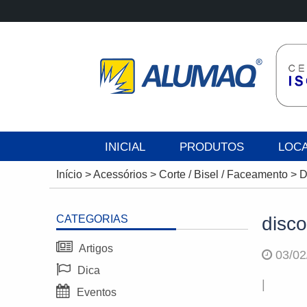
INICIAL
PRODUTOS
LOC
Início
>
Acessórios
>
Corte / Bisel / Faceamento
>
D
CATEGORIAS
disco
Artigos
03/02
Dica
|
Eventos