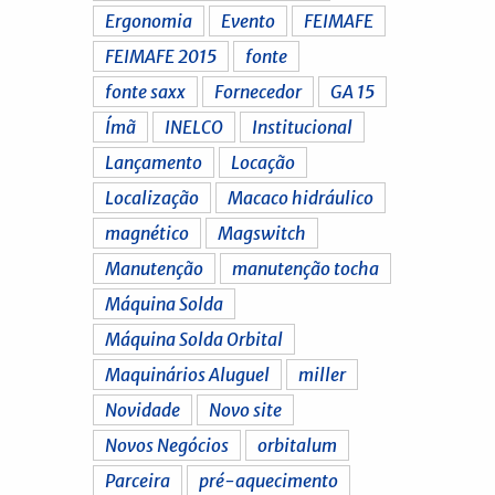
Ergonomia
Evento
FEIMAFE
FEIMAFE 2015
fonte
fonte saxx
Fornecedor
GA 15
Ímã
INELCO
Institucional
Lançamento
Locação
Localização
Macaco hidráulico
magnético
Magswitch
Manutenção
manutenção tocha
Máquina Solda
Máquina Solda Orbital
Maquinários Aluguel
miller
Novidade
Novo site
Novos Negócios
orbitalum
Parceira
pré-aquecimento