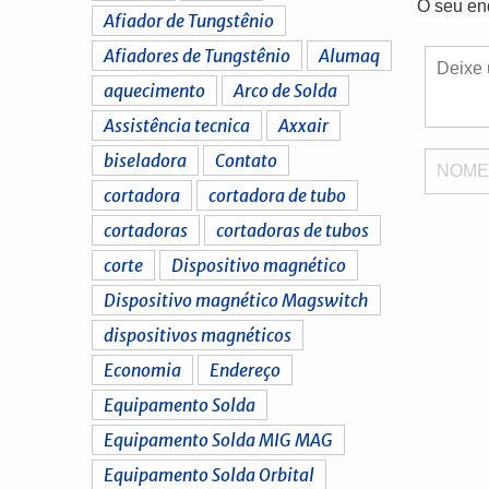
O seu en
Afiador de Tungstênio
Afiadores de Tungstênio
Alumaq
aquecimento
Arco de Solda
Assistência tecnica
Axxair
biseladora
Contato
NOM
cortadora
cortadora de tubo
cortadoras
cortadoras de tubos
corte
Dispositivo magnético
Dispositivo magnético Magswitch
dispositivos magnéticos
Economia
Endereço
Equipamento Solda
Equipamento Solda MIG MAG
Equipamento Solda Orbital