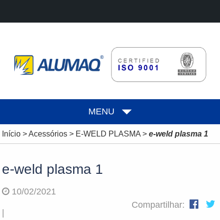
MENU
Início
>
Acessórios
>
E-WELD PLASMA
>
e-weld plasma 1
e-weld plasma 1
10/02/2021
Compartilhar:
|