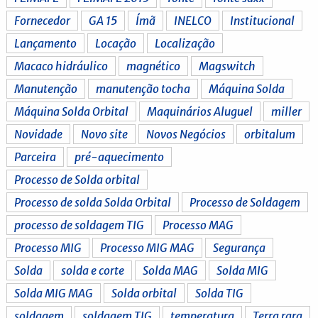
Fornecedor
GA 15
Ímã
INELCO
Institucional
Lançamento
Locação
Localização
Macaco hidráulico
magnético
Magswitch
Manutenção
manutenção tocha
Máquina Solda
Máquina Solda Orbital
Maquinários Aluguel
miller
Novidade
Novo site
Novos Negócios
orbitalum
Parceira
pré-aquecimento
Processo de Solda orbital
Processo de solda Solda Orbital
Processo de Soldagem
processo de soldagem TIG
Processo MAG
Processo MIG
Processo MIG MAG
Segurança
Solda
solda e corte
Solda MAG
Solda MIG
Solda MIG MAG
Solda orbital
Solda TIG
soldagem
soldagem TIG
temperatura
Terra rara