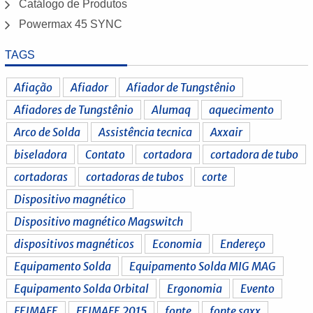
Catálogo de Produtos
Powermax 45 SYNC
TAGS
Afiação
Afiador
Afiador de Tungstênio
Afiadores de Tungstênio
Alumaq
aquecimento
Arco de Solda
Assistência tecnica
Axxair
biseladora
Contato
cortadora
cortadora de tubo
cortadoras
cortadoras de tubos
corte
Dispositivo magnético
Dispositivo magnético Magswitch
dispositivos magnéticos
Economia
Endereço
Equipamento Solda
Equipamento Solda MIG MAG
Equipamento Solda Orbital
Ergonomia
Evento
FEIMAFE
FEIMAFE 2015
fonte
fonte saxx