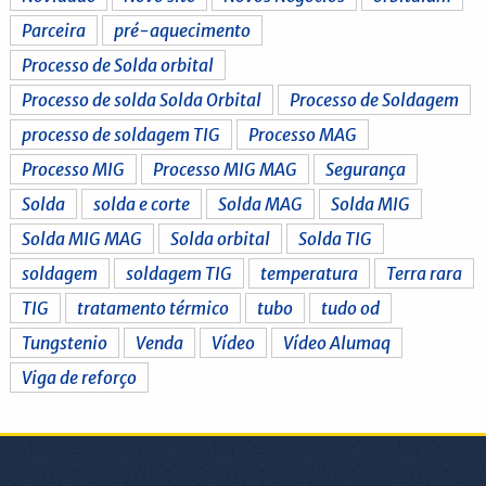
Parceira
pré-aquecimento
Processo de Solda orbital
Processo de solda Solda Orbital
Processo de Soldagem
processo de soldagem TIG
Processo MAG
Processo MIG
Processo MIG MAG
Segurança
Solda
solda e corte
Solda MAG
Solda MIG
Solda MIG MAG
Solda orbital
Solda TIG
soldagem
soldagem TIG
temperatura
Terra rara
TIG
tratamento térmico
tubo
tudo od
Tungstenio
Venda
Vídeo
Vídeo Alumaq
Viga de reforço