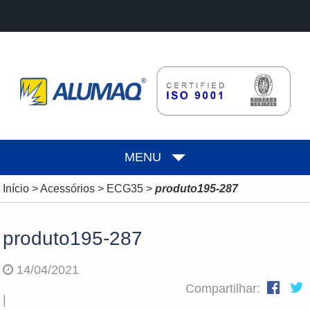
MENU
Início
>
Acessórios
>
ECG35
>
produto195-287
produto195-287
14/04/2021
Compartilhar:
|