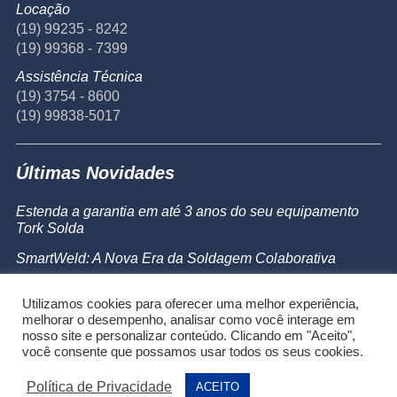
Locação
(19) 99235 - 8242
(19) 99368 - 7399
Assistência Técnica
(19) 3754 - 8600
(19) 99838-5017
Últimas Novidades
Estenda a garantia em até 3 anos do seu equipamento
Tork Solda
SmartWeld: A Nova Era da Soldagem Colaborativa
Catálogo de Produtos
Utilizamos cookies para oferecer uma melhor experiência,
Powermax 45 SYNC
melhorar o desempenho, analisar como você interage em
nosso site e personalizar conteúdo. Clicando em "Aceito",
você consente que possamos usar todos os seus cookies.
Política de Privacidade
ACEITO