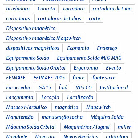
biseladora
Contato
cortadora
cortadora de tubo
cortadoras
cortadoras de tubos
corte
Dispositivo magnético
Dispositivo magnético Magswitch
dispositivos magnéticos
Economia
Endereço
Equipamento Solda
Equipamento Solda MIG MAG
Equipamento Solda Orbital
Ergonomia
Evento
FEIMAFE
FEIMAFE 2015
fonte
fonte saxx
Fornecedor
GA 15
Ímã
INELCO
Institucional
Lançamento
Locação
Localização
Macaco hidráulico
magnético
Magswitch
Manutenção
manutenção tocha
Máquina Solda
Máquina Solda Orbital
Maquinários Aluguel
miller
Novidade
Novo site
Novos Negócios
orbitalum