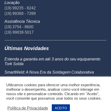
Locação
(19) 99235 - 8242
(19) 99368 - 7399
Assistência Técnica
(19) 3754 - 8600
(19) 99838-5017
Últimas Novidades
Estenda a garantia em até 3 anos do seu equipamento
Tork Solda
SmartWeld: A Nova Era da Soldagem Colaborativa
Catálogo de Produtos
Utilizamos cookies para oferecer uma melhor experiência,
Powermax 45 SYNC
melhorar o desempenho, analisar como você interage em
nosso site e personalizar conteúdo. Clicando em "Aceito",
você consente que possamos usar todos os seus cookies.
Política de Privacidade
ACEITO