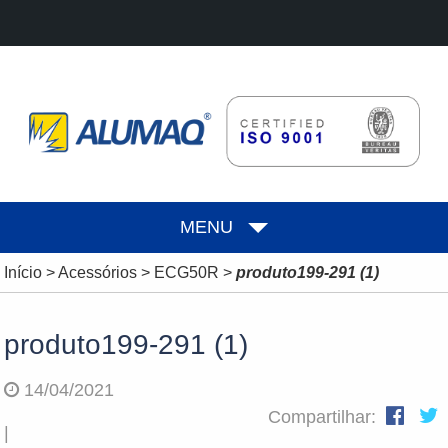
MENU
Início
>
Acessórios
>
ECG50R
>
produto199-291 (1)
produto199-291 (1)
14/04/2021
Compartilhar:
|