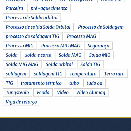
Parceira
pré-aquecimento
Processo de Solda orbital
Processo de solda Solda Orbital
Processo de Soldagem
processo de soldagem TIG
Processo MAG
Processo MIG
Processo MIG MAG
Segurança
Solda
solda e corte
Solda MAG
Solda MIG
Solda MIG MAG
Solda orbital
Solda TIG
soldagem
soldagem TIG
temperatura
Terra rara
TIG
tratamento térmico
tubo
tudo od
Tungstenio
Venda
Vídeo
Vídeo Alumaq
Viga de reforço