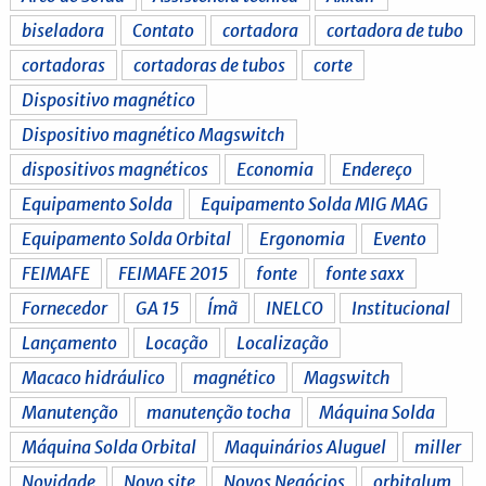
biseladora
Contato
cortadora
cortadora de tubo
cortadoras
cortadoras de tubos
corte
Dispositivo magnético
Dispositivo magnético Magswitch
dispositivos magnéticos
Economia
Endereço
Equipamento Solda
Equipamento Solda MIG MAG
Equipamento Solda Orbital
Ergonomia
Evento
FEIMAFE
FEIMAFE 2015
fonte
fonte saxx
Fornecedor
GA 15
Ímã
INELCO
Institucional
Lançamento
Locação
Localização
Macaco hidráulico
magnético
Magswitch
Manutenção
manutenção tocha
Máquina Solda
Máquina Solda Orbital
Maquinários Aluguel
miller
Novidade
Novo site
Novos Negócios
orbitalum