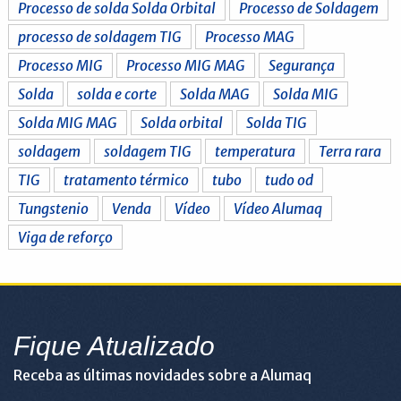
Processo de solda Solda Orbital
Processo de Soldagem
processo de soldagem TIG
Processo MAG
Processo MIG
Processo MIG MAG
Segurança
Solda
solda e corte
Solda MAG
Solda MIG
Solda MIG MAG
Solda orbital
Solda TIG
soldagem
soldagem TIG
temperatura
Terra rara
TIG
tratamento térmico
tubo
tudo od
Tungstenio
Venda
Vídeo
Vídeo Alumaq
Viga de reforço
Fique Atualizado
Receba as últimas novidades sobre a Alumaq