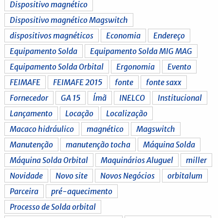
Dispositivo magnético
Dispositivo magnético Magswitch
dispositivos magnéticos
Economia
Endereço
Equipamento Solda
Equipamento Solda MIG MAG
Equipamento Solda Orbital
Ergonomia
Evento
FEIMAFE
FEIMAFE 2015
fonte
fonte saxx
Fornecedor
GA 15
Ímã
INELCO
Institucional
Lançamento
Locação
Localização
Macaco hidráulico
magnético
Magswitch
Manutenção
manutenção tocha
Máquina Solda
Máquina Solda Orbital
Maquinários Aluguel
miller
Novidade
Novo site
Novos Negócios
orbitalum
Parceira
pré-aquecimento
Processo de Solda orbital