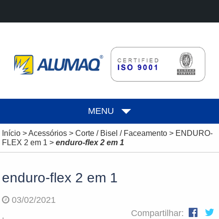
MENU
Início
>
Acessórios
>
Corte / Bisel / Faceamento
>
ENDURO-
FLEX 2 em 1
>
enduro-flex 2 em 1
enduro-flex 2 em 1
03/02/2021
Compartilhar: