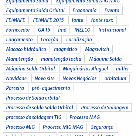
Equipamento Solda
Equipamento Solda MIG MAG
Equipamento Solda Orbital
Ergonomia
Evento
FEIMAFE
FEIMAFE 2015
fonte
fonte saxx
Fornecedor
GA 15
Ímã
INELCO
Institucional
Lançamento
Locação
Localização
Macaco hidráulico
magnético
Magswitch
Manutenção
manutenção tocha
Máquina Solda
Máquina Solda Orbital
Maquinários Aluguel
miller
Novidade
Novo site
Novos Negócios
orbitalum
Parceira
pré-aquecimento
Processo de Solda orbital
Processo de solda Solda Orbital
Processo de Soldagem
processo de soldagem TIG
Processo MAG
Processo MIG
Processo MIG MAG
Segurança