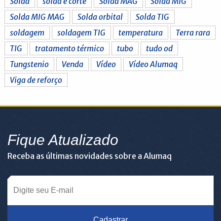
Solda
solda e corte
Solda MAG
Solda MIG
Solda MIG MAG
Solda orbital
Solda TIG
soldagem
soldagem TIG
temperatura
Terra rara
TIG
tratamento térmico
tubo
tudo od
Tungstenio
Venda
Vídeo
Vídeo Alumaq
Viga de reforço
Fique Atualizado
Receba as últimas novidades sobre a Alumaq
Cadastrar