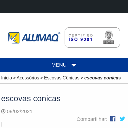
MENU
Início
>
Acessórios
>
Escovas Cônicas
>
escovas conicas
escovas conicas
09/02/2021
Compartilhar:
|