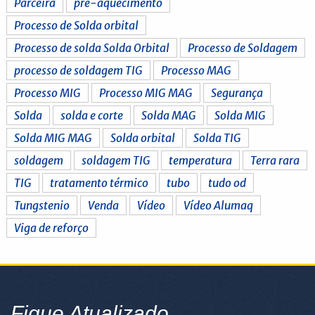
Parceira
pré-aquecimento
Processo de Solda orbital
Processo de solda Solda Orbital
Processo de Soldagem
processo de soldagem TIG
Processo MAG
Processo MIG
Processo MIG MAG
Segurança
Solda
solda e corte
Solda MAG
Solda MIG
Solda MIG MAG
Solda orbital
Solda TIG
soldagem
soldagem TIG
temperatura
Terra rara
TIG
tratamento térmico
tubo
tudo od
Tungstenio
Venda
Vídeo
Vídeo Alumaq
Viga de reforço
Fique Atualizado