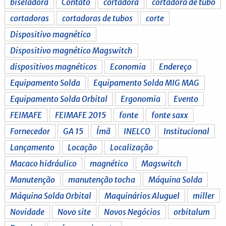
biseladora
Contato
cortadora
cortadora de tubo
cortadoras
cortadoras de tubos
corte
Dispositivo magnético
Dispositivo magnético Magswitch
dispositivos magnéticos
Economia
Endereço
Equipamento Solda
Equipamento Solda MIG MAG
Equipamento Solda Orbital
Ergonomia
Evento
FEIMAFE
FEIMAFE 2015
fonte
fonte saxx
Fornecedor
GA 15
Ímã
INELCO
Institucional
Lançamento
Locação
Localização
Macaco hidráulico
magnético
Magswitch
Manutenção
manutenção tocha
Máquina Solda
Máquina Solda Orbital
Maquinários Aluguel
miller
Novidade
Novo site
Novos Negócios
orbitalum