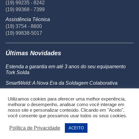
(19) 99235 - 8242
(19) 99368 - 7399
Assistência Técnica
(19) 3754 - 8600
(19) 99838-5017
Últimas Novidades
Estenda a garantia em até 3 anos do seu equipamento
Tork Solda
SmartWeld: A Nova Era da Soldagem Colaborativa
Catálogo de Produtos
Utilizamos cookies para oferecer uma melhor experiência,
Powermax 45 SYNC
melhorar o desempenho, analisar como você interage em
nosso site e personalizar conteúdo. Clicando em "Aceito",
você consente que possamos usar todos os seus cookies.
Política de Privacidade
ACEITO
®2026 Alumaq