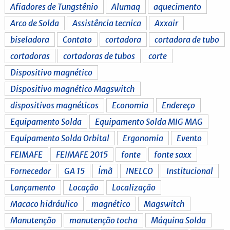
Afiadores de Tungstênio
Alumaq
aquecimento
Arco de Solda
Assistência tecnica
Axxair
biseladora
Contato
cortadora
cortadora de tubo
cortadoras
cortadoras de tubos
corte
Dispositivo magnético
Dispositivo magnético Magswitch
dispositivos magnéticos
Economia
Endereço
Equipamento Solda
Equipamento Solda MIG MAG
Equipamento Solda Orbital
Ergonomia
Evento
FEIMAFE
FEIMAFE 2015
fonte
fonte saxx
Fornecedor
GA 15
Ímã
INELCO
Institucional
Lançamento
Locação
Localização
Macaco hidráulico
magnético
Magswitch
Manutenção
manutenção tocha
Máquina Solda