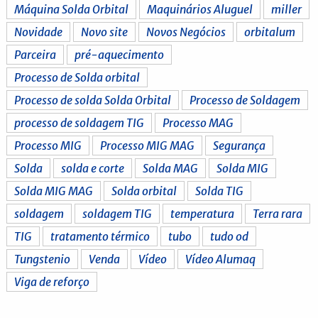
Máquina Solda Orbital
Maquinários Aluguel
miller
Novidade
Novo site
Novos Negócios
orbitalum
Parceira
pré-aquecimento
Processo de Solda orbital
Processo de solda Solda Orbital
Processo de Soldagem
processo de soldagem TIG
Processo MAG
Processo MIG
Processo MIG MAG
Segurança
Solda
solda e corte
Solda MAG
Solda MIG
Solda MIG MAG
Solda orbital
Solda TIG
soldagem
soldagem TIG
temperatura
Terra rara
TIG
tratamento térmico
tubo
tudo od
Tungstenio
Venda
Vídeo
Vídeo Alumaq
Viga de reforço