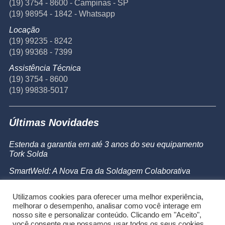
(19) 3754 - 8600 - Campinas - SP
(19) 98954 - 1842 - Whatsapp
Locação
(19) 99235 - 8242
(19) 99368 - 7399
Assistência Técnica
(19) 3754 - 8600
(19) 99838-5017
Últimas Novidades
Estenda a garantia em até 3 anos do seu equipamento
Tork Solda
SmartWeld: A Nova Era da Soldagem Colaborativa
Catálogo de Produtos
Utilizamos cookies para oferecer uma melhor experiência,
Powermax 45 SYNC
melhorar o desempenho, analisar como você interage em
nosso site e personalizar conteúdo. Clicando em "Aceito",
você consente que possamos usar todos os seus cookies.