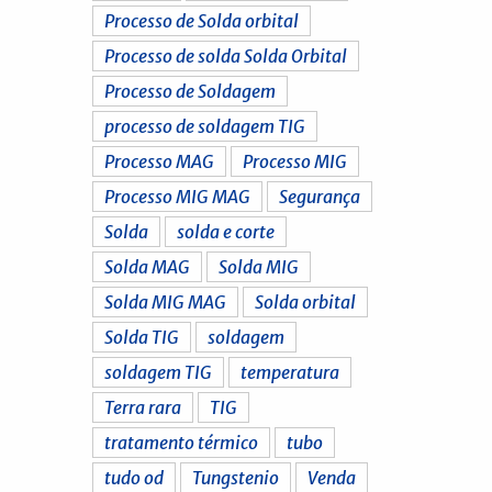
Processo de Solda orbital
Processo de solda Solda Orbital
Processo de Soldagem
processo de soldagem TIG
Processo MAG
Processo MIG
Processo MIG MAG
Segurança
Solda
solda e corte
Solda MAG
Solda MIG
Solda MIG MAG
Solda orbital
Solda TIG
soldagem
soldagem TIG
temperatura
Terra rara
TIG
tratamento térmico
tubo
tudo od
Tungstenio
Venda