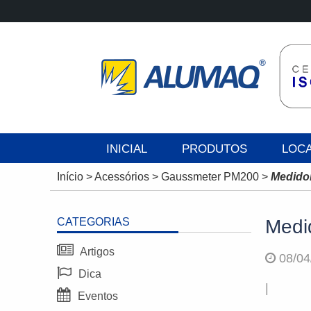
INICIAL
PRODUTOS
LOC
Início
>
Acessórios
>
Gaussmeter PM200
>
Medido
CATEGORIAS
Medi
Artigos
08/04
Dica
|
Eventos