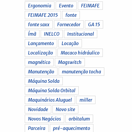
Ergonomia
Evento
FEIMAFE
FEIMAFE 2015
fonte
fonte saxx
Fornecedor
GA 15
Ímã
INELCO
Institucional
Lançamento
Locação
Localização
Macaco hidráulico
magnético
Magswitch
Manutenção
manutenção tocha
Máquina Solda
Máquina Solda Orbital
Maquinários Aluguel
miller
Novidade
Novo site
Novos Negócios
orbitalum
Parceira
pré-aquecimento