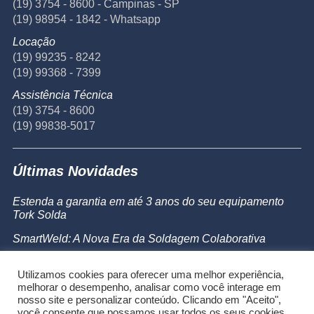
(19) 3754 - 8600 - Campinas - SP
(19) 98954 - 1842 - Whatsapp
Locação
(19) 99235 - 8242
(19) 99368 - 7399
Assistência Técnica
(19) 3754 - 8600
(19) 99838-5017
Últimas Novidades
Estenda a garantia em até 3 anos do seu equipamento
Tork Solda
SmartWeld: A Nova Era da Soldagem Colaborativa
Catálogo de Produtos
Utilizamos cookies para oferecer uma melhor experiência,
Powermax 45 SYNC
melhorar o desempenho, analisar como você interage em
nosso site e personalizar conteúdo. Clicando em "Aceito",
você consente que possamos usar todos os seus cookies.