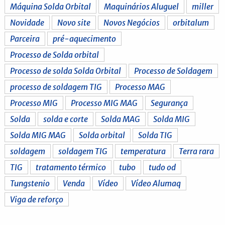
Máquina Solda Orbital
Maquinários Aluguel
miller
Novidade
Novo site
Novos Negócios
orbitalum
Parceira
pré-aquecimento
Processo de Solda orbital
Processo de solda Solda Orbital
Processo de Soldagem
processo de soldagem TIG
Processo MAG
Processo MIG
Processo MIG MAG
Segurança
Solda
solda e corte
Solda MAG
Solda MIG
Solda MIG MAG
Solda orbital
Solda TIG
soldagem
soldagem TIG
temperatura
Terra rara
TIG
tratamento térmico
tubo
tudo od
Tungstenio
Venda
Vídeo
Vídeo Alumaq
Viga de reforço