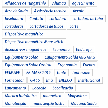
Afiadores de Tungstênio
Alumaq
aquecimento
Arco de Solda
Assistência tecnica
Axxair
biseladora
Contato
cortadora
cortadora de tubo
cortadoras
cortadoras de tubos
corte
Dispositivo magnético
Dispositivo magnético Magswitch
dispositivos magnéticos
Economia
Endereço
Equipamento Solda
Equipamento Solda MIG MAG
Equipamento Solda Orbital
Ergonomia
Evento
FEIMAFE
FEIMAFE 2015
fonte
fonte saxx
Fornecedor
GA 15
Ímã
INELCO
Institucional
Lançamento
Locação
Localização
Macaco hidráulico
magnético
Magswitch
Manutenção
manutenção tocha
Máquina Solda