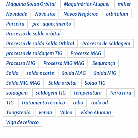
Máquina Solda Orbital
Maquinários Aluguel
miller
Novidade
Novo site
Novos Negócios
orbitalum
Parceira
pré-aquecimento
Processo de Solda orbital
Processo de solda Solda Orbital
Processo de Soldagem
processo de soldagem TIG
Processo MAG
Processo MIG
Processo MIG MAG
Segurança
Solda
solda e corte
Solda MAG
Solda MIG
Solda MIG MAG
Solda orbital
Solda TIG
soldagem
soldagem TIG
temperatura
Terra rara
TIG
tratamento térmico
tubo
tudo od
Tungstenio
Venda
Vídeo
Vídeo Alumaq
Viga de reforço