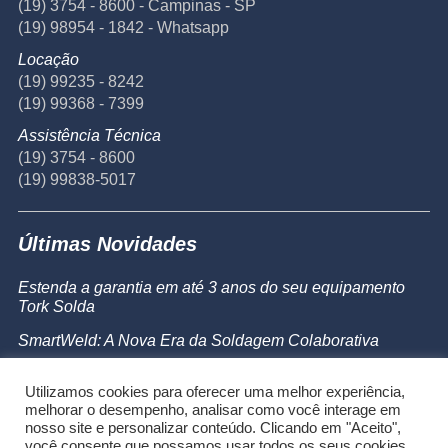
(19) 3754 - 8600 - Campinas - SP
(19) 98954 - 1842 - Whatsapp
Locação
(19) 99235 - 8242
(19) 99368 - 7399
Assistência Técnica
(19) 3754 - 8600
(19) 99838-5017
Últimas Novidades
Estenda a garantia em até 3 anos do seu equipamento
Tork Solda
SmartWeld: A Nova Era da Soldagem Colaborativa
Catálogo de Produtos
Utilizamos cookies para oferecer uma melhor experiência,
Powermax 45 SYNC
melhorar o desempenho, analisar como você interage em
nosso site e personalizar conteúdo. Clicando em "Aceito",
você consente que possamos usar todos os seus cookies.