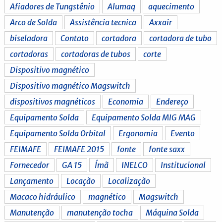
Afiadores de Tungstênio
Alumaq
aquecimento
Arco de Solda
Assistência tecnica
Axxair
biseladora
Contato
cortadora
cortadora de tubo
cortadoras
cortadoras de tubos
corte
Dispositivo magnético
Dispositivo magnético Magswitch
dispositivos magnéticos
Economia
Endereço
Equipamento Solda
Equipamento Solda MIG MAG
Equipamento Solda Orbital
Ergonomia
Evento
FEIMAFE
FEIMAFE 2015
fonte
fonte saxx
Fornecedor
GA 15
Ímã
INELCO
Institucional
Lançamento
Locação
Localização
Macaco hidráulico
magnético
Magswitch
Manutenção
manutenção tocha
Máquina Solda