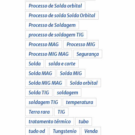
Processo de Solda orbital
Processo de solda Solda Orbital
Processo de Soldagem
processo de soldagem TIG
Processo MAG
Processo MIG
Processo MIG MAG
Segurança
Solda
solda e corte
Solda MAG
Solda MIG
Solda MIG MAG
Solda orbital
Solda TIG
soldagem
soldagem TIG
temperatura
Terra rara
TIG
tratamento térmico
tubo
tudo od
Tungstenio
Venda