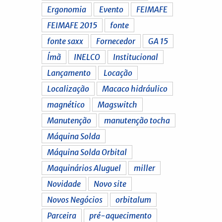
Ergonomia
Evento
FEIMAFE
FEIMAFE 2015
fonte
fonte saxx
Fornecedor
GA 15
Ímã
INELCO
Institucional
Lançamento
Locação
Localização
Macaco hidráulico
magnético
Magswitch
Manutenção
manutenção tocha
Máquina Solda
Máquina Solda Orbital
Maquinários Aluguel
miller
Novidade
Novo site
Novos Negócios
orbitalum
Parceira
pré-aquecimento