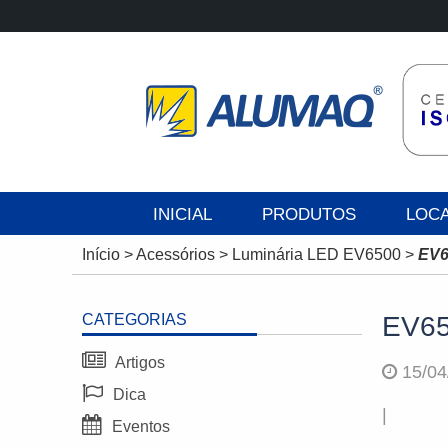
INICIAL
PRODUTOS
LOC
Início
>
Acessórios
>
Luminária LED EV6500
>
EV6
CATEGORIAS
EV6
Artigos
15/04
Dica
|
Eventos