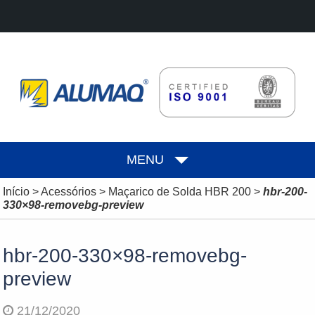
MENU
Início
>
Acessórios
>
Maçarico de Solda HBR 200
>
hbr-200-
330×98-removebg-preview
hbr-200-330×98-removebg-
preview
21/12/2020