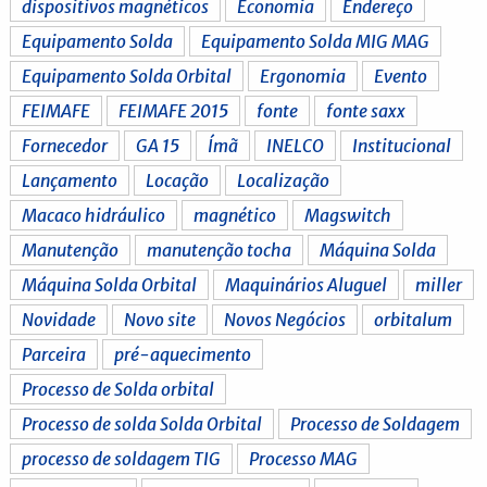
dispositivos magnéticos
Economia
Endereço
Equipamento Solda
Equipamento Solda MIG MAG
Equipamento Solda Orbital
Ergonomia
Evento
FEIMAFE
FEIMAFE 2015
fonte
fonte saxx
Fornecedor
GA 15
Ímã
INELCO
Institucional
Lançamento
Locação
Localização
Macaco hidráulico
magnético
Magswitch
Manutenção
manutenção tocha
Máquina Solda
Máquina Solda Orbital
Maquinários Aluguel
miller
Novidade
Novo site
Novos Negócios
orbitalum
Parceira
pré-aquecimento
Processo de Solda orbital
Processo de solda Solda Orbital
Processo de Soldagem
processo de soldagem TIG
Processo MAG