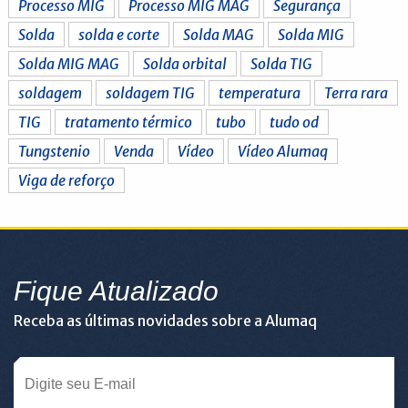
Processo MIG
Processo MIG MAG
Segurança
Solda
solda e corte
Solda MAG
Solda MIG
Solda MIG MAG
Solda orbital
Solda TIG
soldagem
soldagem TIG
temperatura
Terra rara
TIG
tratamento térmico
tubo
tudo od
Tungstenio
Venda
Vídeo
Vídeo Alumaq
Viga de reforço
Fique Atualizado
Receba as últimas novidades sobre a Alumaq