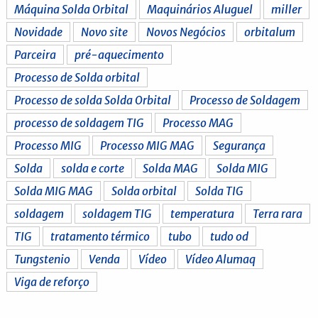
Máquina Solda Orbital
Maquinários Aluguel
miller
Novidade
Novo site
Novos Negócios
orbitalum
Parceira
pré-aquecimento
Processo de Solda orbital
Processo de solda Solda Orbital
Processo de Soldagem
processo de soldagem TIG
Processo MAG
Processo MIG
Processo MIG MAG
Segurança
Solda
solda e corte
Solda MAG
Solda MIG
Solda MIG MAG
Solda orbital
Solda TIG
soldagem
soldagem TIG
temperatura
Terra rara
TIG
tratamento térmico
tubo
tudo od
Tungstenio
Venda
Vídeo
Vídeo Alumaq
Viga de reforço