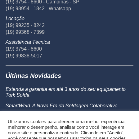
(19) 3754 - 8600 - Campinas - SP
(19) 98954 - 1842 - Whatsapp
Locação
(19) 99235 - 8242
(19) 99368 - 7399
Assistência Técnica
(19) 3754 - 8600
(19) 99838-5017
Últimas Novidades
Estenda a garantia em até 3 anos do seu equipamento
Tork Solda
SmartWeld: A Nova Era da Soldagem Colaborativa
Catálogo de Produtos
Utilizamos cookies para oferecer uma melhor experiência,
Powermax 45 SYNC
melhorar o desempenho, analisar como você interage em
nosso site e personalizar conteúdo. Clicando em "Aceito",
você consente que possamos usar todos os seus cookies.