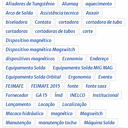
Afiadores de Tungstênio
Alumaq
aquecimento
Arco de Solda
Assistência tecnica
Axxair
biseladora
Contato
cortadora
cortadora de tubo
cortadoras
cortadoras de tubos
corte
Dispositivo magnético
Dispositivo magnético Magswitch
dispositivos magnéticos
Economia
Endereço
Equipamento Solda
Equipamento Solda MIG MAG
Equipamento Solda Orbital
Ergonomia
Evento
FEIMAFE
FEIMAFE 2015
fonte
fonte saxx
Fornecedor
GA 15
Ímã
INELCO
Institucional
Lançamento
Locação
Localização
Macaco hidráulico
magnético
Magswitch
Manutenção
manutenção tocha
Máquina Solda