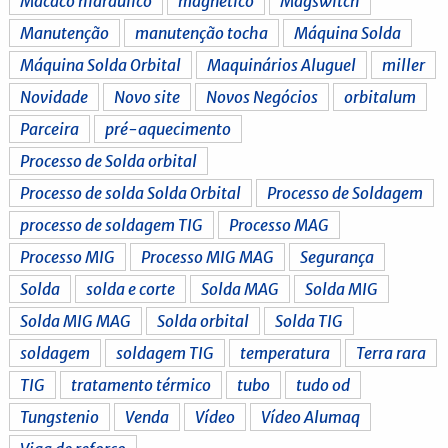
Macaco hidráulico
magnético
Magswitch
Manutenção
manutenção tocha
Máquina Solda
Máquina Solda Orbital
Maquinários Aluguel
miller
Novidade
Novo site
Novos Negócios
orbitalum
Parceira
pré-aquecimento
Processo de Solda orbital
Processo de solda Solda Orbital
Processo de Soldagem
processo de soldagem TIG
Processo MAG
Processo MIG
Processo MIG MAG
Segurança
Solda
solda e corte
Solda MAG
Solda MIG
Solda MIG MAG
Solda orbital
Solda TIG
soldagem
soldagem TIG
temperatura
Terra rara
TIG
tratamento térmico
tubo
tudo od
Tungstenio
Venda
Vídeo
Vídeo Alumaq