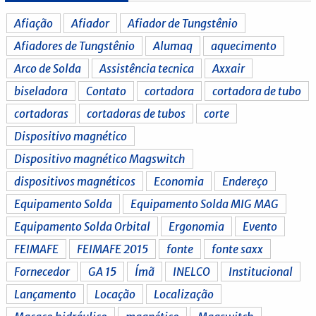
Afiação
Afiador
Afiador de Tungstênio
Afiadores de Tungstênio
Alumaq
aquecimento
Arco de Solda
Assistência tecnica
Axxair
biseladora
Contato
cortadora
cortadora de tubo
cortadoras
cortadoras de tubos
corte
Dispositivo magnético
Dispositivo magnético Magswitch
dispositivos magnéticos
Economia
Endereço
Equipamento Solda
Equipamento Solda MIG MAG
Equipamento Solda Orbital
Ergonomia
Evento
FEIMAFE
FEIMAFE 2015
fonte
fonte saxx
Fornecedor
GA 15
Ímã
INELCO
Institucional
Lançamento
Locação
Localização