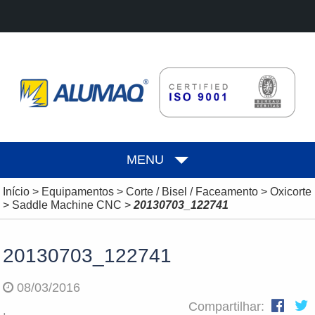
MENU
Início
>
Equipamentos
>
Corte / Bisel / Faceamento
>
Oxicorte
>
Saddle Machine CNC
>
20130703_122741
20130703_122741
08/03/2016
Compartilhar: