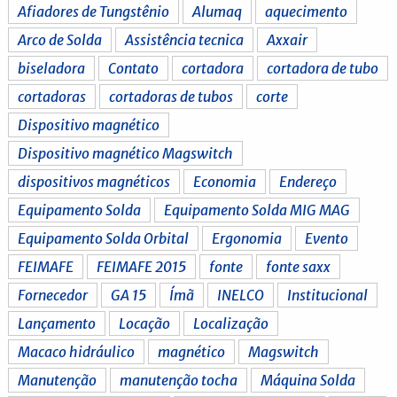
Afiadores de Tungstênio
Alumaq
aquecimento
Arco de Solda
Assistência tecnica
Axxair
biseladora
Contato
cortadora
cortadora de tubo
cortadoras
cortadoras de tubos
corte
Dispositivo magnético
Dispositivo magnético Magswitch
dispositivos magnéticos
Economia
Endereço
Equipamento Solda
Equipamento Solda MIG MAG
Equipamento Solda Orbital
Ergonomia
Evento
FEIMAFE
FEIMAFE 2015
fonte
fonte saxx
Fornecedor
GA 15
Ímã
INELCO
Institucional
Lançamento
Locação
Localização
Macaco hidráulico
magnético
Magswitch
Manutenção
manutenção tocha
Máquina Solda