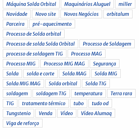
Máquina Solda Orbital
Maquinários Aluguel
miller
Novidade
Novo site
Novos Negócios
orbitalum
Parceira
pré-aquecimento
Processo de Solda orbital
Processo de solda Solda Orbital
Processo de Soldagem
processo de soldagem TIG
Processo MAG
Processo MIG
Processo MIG MAG
Segurança
Solda
solda e corte
Solda MAG
Solda MIG
Solda MIG MAG
Solda orbital
Solda TIG
soldagem
soldagem TIG
temperatura
Terra rara
TIG
tratamento térmico
tubo
tudo od
Tungstenio
Venda
Vídeo
Vídeo Alumaq
Viga de reforço