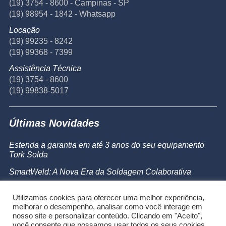
(19) 3754 - 8600 - Campinas - SP
(19) 98954 - 1842 - Whatsapp
Locação
(19) 99235 - 8242
(19) 99368 - 7399
Assistência Técnica
(19) 3754 - 8600
(19) 99838-5017
Últimas Novidades
Estenda a garantia em até 3 anos do seu equipamento
Tork Solda
SmartWeld: A Nova Era da Soldagem Colaborativa
Catálogo de Produtos
Utilizamos cookies para oferecer uma melhor experiência,
Powermax 45 SYNC
melhorar o desempenho, analisar como você interage em
nosso site e personalizar conteúdo. Clicando em "Aceito",
você consente que possamos usar todos os seus cookies.