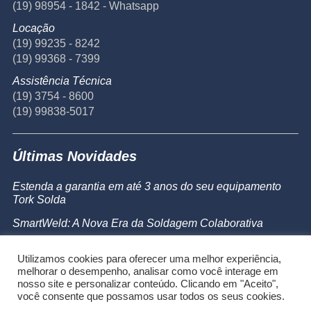
(19) 98954 - 1842 - Whatsapp
Locação
(19) 99235 - 8242
(19) 99368 - 7399
Assistência Técnica
(19) 3754 - 8600
(19) 99838-5017
Últimas Novidades
Estenda a garantia em até 3 anos do seu equipamento
Tork Solda
SmartWeld: A Nova Era da Soldagem Colaborativa
Catálogo de Produtos
Utilizamos cookies para oferecer uma melhor experiência,
Powermax 45 SYNC
melhorar o desempenho, analisar como você interage em
nosso site e personalizar conteúdo. Clicando em "Aceito",
você consente que possamos usar todos os seus cookies.