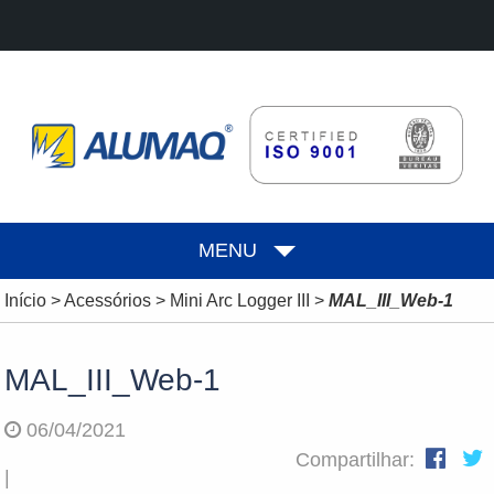
MENU
Início
>
Acessórios
>
Mini Arc Logger III
>
MAL_III_Web-1
MAL_III_Web-1
06/04/2021
Compartilhar:
|