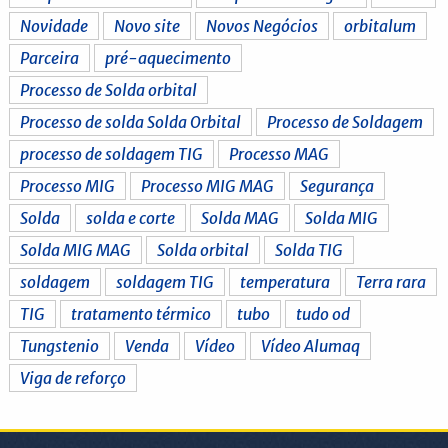
Novidade
Novo site
Novos Negócios
orbitalum
Parceira
pré-aquecimento
Processo de Solda orbital
Processo de solda Solda Orbital
Processo de Soldagem
processo de soldagem TIG
Processo MAG
Processo MIG
Processo MIG MAG
Segurança
Solda
solda e corte
Solda MAG
Solda MIG
Solda MIG MAG
Solda orbital
Solda TIG
soldagem
soldagem TIG
temperatura
Terra rara
TIG
tratamento térmico
tubo
tudo od
Tungstenio
Venda
Vídeo
Vídeo Alumaq
Viga de reforço