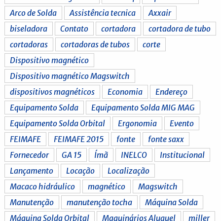
Arco de Solda
Assistência tecnica
Axxair
biseladora
Contato
cortadora
cortadora de tubo
cortadoras
cortadoras de tubos
corte
Dispositivo magnético
Dispositivo magnético Magswitch
dispositivos magnéticos
Economia
Endereço
Equipamento Solda
Equipamento Solda MIG MAG
Equipamento Solda Orbital
Ergonomia
Evento
FEIMAFE
FEIMAFE 2015
fonte
fonte saxx
Fornecedor
GA 15
Ímã
INELCO
Institucional
Lançamento
Locação
Localização
Macaco hidráulico
magnético
Magswitch
Manutenção
manutenção tocha
Máquina Solda
Máquina Solda Orbital
Maquinários Aluguel
miller