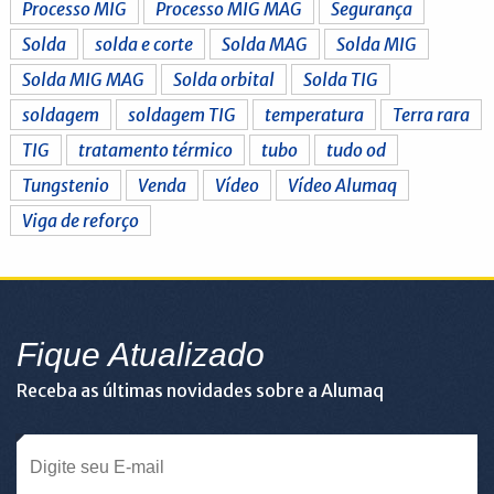
Processo MIG
Processo MIG MAG
Segurança
Solda
solda e corte
Solda MAG
Solda MIG
Solda MIG MAG
Solda orbital
Solda TIG
soldagem
soldagem TIG
temperatura
Terra rara
TIG
tratamento térmico
tubo
tudo od
Tungstenio
Venda
Vídeo
Vídeo Alumaq
Viga de reforço
Fique Atualizado
Receba as últimas novidades sobre a Alumaq