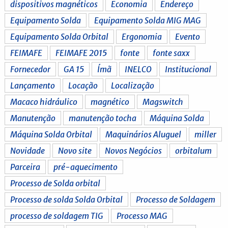
dispositivos magnéticos
Economia
Endereço
Equipamento Solda
Equipamento Solda MIG MAG
Equipamento Solda Orbital
Ergonomia
Evento
FEIMAFE
FEIMAFE 2015
fonte
fonte saxx
Fornecedor
GA 15
Ímã
INELCO
Institucional
Lançamento
Locação
Localização
Macaco hidráulico
magnético
Magswitch
Manutenção
manutenção tocha
Máquina Solda
Máquina Solda Orbital
Maquinários Aluguel
miller
Novidade
Novo site
Novos Negócios
orbitalum
Parceira
pré-aquecimento
Processo de Solda orbital
Processo de solda Solda Orbital
Processo de Soldagem
processo de soldagem TIG
Processo MAG