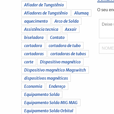
Afiador de Tungstênio
O seu en
Afiadores de Tungstênio
Alumaq
aquecimento
Arco de Solda
Assistência tecnica
Axxair
biseladora
Contato
cortadora
cortadora de tubo
NOM
cortadoras
cortadoras de tubos
corte
Dispositivo magnético
Dispositivo magnético Magswitch
dispositivos magnéticos
Economia
Endereço
Equipamento Solda
Equipamento Solda MIG MAG
Equipamento Solda Orbital