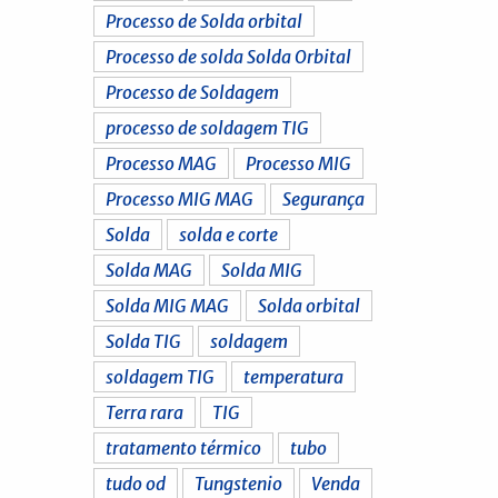
Processo de Solda orbital
Processo de solda Solda Orbital
Processo de Soldagem
processo de soldagem TIG
Processo MAG
Processo MIG
Processo MIG MAG
Segurança
Solda
solda e corte
Solda MAG
Solda MIG
Solda MIG MAG
Solda orbital
Solda TIG
soldagem
soldagem TIG
temperatura
Terra rara
TIG
tratamento térmico
tubo
tudo od
Tungstenio
Venda