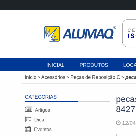
INICIAL
PRODUTOS
LOC
Início
>
Acessórios
>
Peças de Reposição C
>
peca
CATEGORIAS
pecas
8427
Artigos
Dica
12/04
Eventos