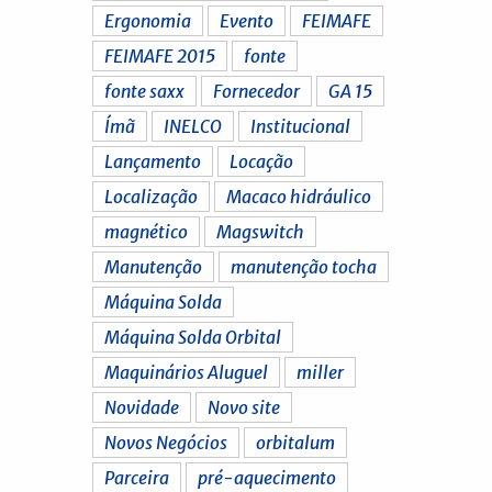
Ergonomia
Evento
FEIMAFE
FEIMAFE 2015
fonte
fonte saxx
Fornecedor
GA 15
Ímã
INELCO
Institucional
Lançamento
Locação
Localização
Macaco hidráulico
magnético
Magswitch
Manutenção
manutenção tocha
Máquina Solda
Máquina Solda Orbital
Maquinários Aluguel
miller
Novidade
Novo site
Novos Negócios
orbitalum
Parceira
pré-aquecimento