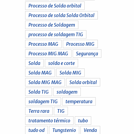
Processo de Solda orbital
Processo de solda Solda Orbital
Processo de Soldagem
processo de soldagem TIG
Processo MAG
Processo MIG
Processo MIG MAG
Segurança
Solda
solda e corte
Solda MAG
Solda MIG
Solda MIG MAG
Solda orbital
Solda TIG
soldagem
soldagem TIG
temperatura
Terra rara
TIG
tratamento térmico
tubo
tudo od
Tungstenio
Venda