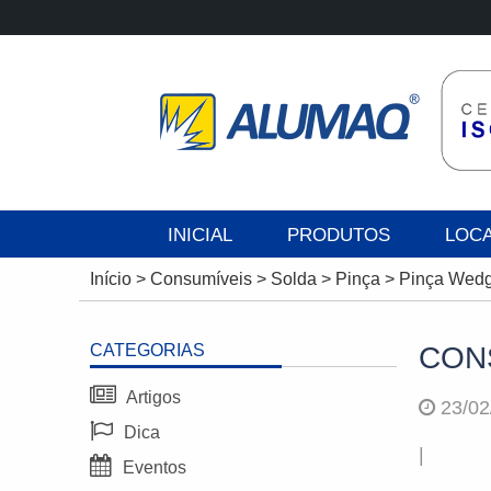
INICIAL
PRODUTOS
LOC
Início
>
Consumíveis
>
Solda
>
Pinça
>
Pinça Wedg
CATEGORIAS
CON
Artigos
23/02
Dica
|
Eventos