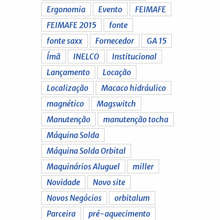
Ergonomia
Evento
FEIMAFE
FEIMAFE 2015
fonte
fonte saxx
Fornecedor
GA 15
Ímã
INELCO
Institucional
Lançamento
Locação
Localização
Macaco hidráulico
magnético
Magswitch
Manutenção
manutenção tocha
Máquina Solda
Máquina Solda Orbital
Maquinários Aluguel
miller
Novidade
Novo site
Novos Negócios
orbitalum
Parceira
pré-aquecimento