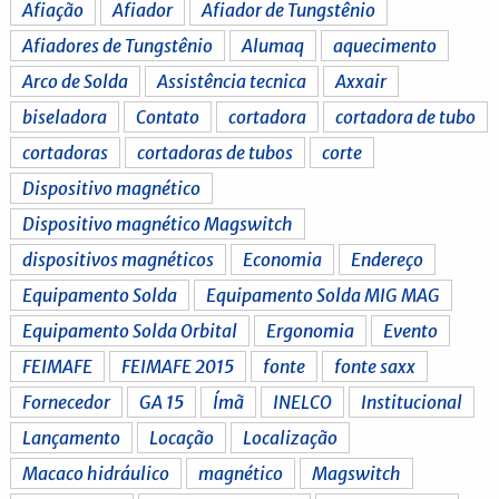
Afiação
Afiador
Afiador de Tungstênio
Afiadores de Tungstênio
Alumaq
aquecimento
Arco de Solda
Assistência tecnica
Axxair
biseladora
Contato
cortadora
cortadora de tubo
cortadoras
cortadoras de tubos
corte
Dispositivo magnético
Dispositivo magnético Magswitch
dispositivos magnéticos
Economia
Endereço
Equipamento Solda
Equipamento Solda MIG MAG
Equipamento Solda Orbital
Ergonomia
Evento
FEIMAFE
FEIMAFE 2015
fonte
fonte saxx
Fornecedor
GA 15
Ímã
INELCO
Institucional
Lançamento
Locação
Localização
Macaco hidráulico
magnético
Magswitch