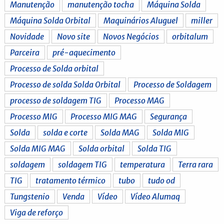
Manutenção
manutenção tocha
Máquina Solda
Máquina Solda Orbital
Maquinários Aluguel
miller
Novidade
Novo site
Novos Negócios
orbitalum
Parceira
pré-aquecimento
Processo de Solda orbital
Processo de solda Solda Orbital
Processo de Soldagem
processo de soldagem TIG
Processo MAG
Processo MIG
Processo MIG MAG
Segurança
Solda
solda e corte
Solda MAG
Solda MIG
Solda MIG MAG
Solda orbital
Solda TIG
soldagem
soldagem TIG
temperatura
Terra rara
TIG
tratamento térmico
tubo
tudo od
Tungstenio
Venda
Vídeo
Vídeo Alumaq
Viga de reforço