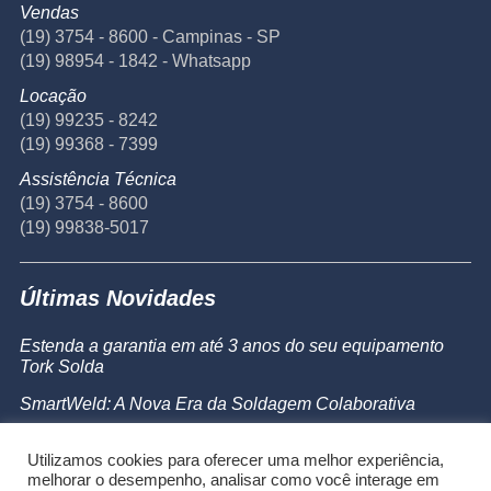
Vendas
(19) 3754 - 8600 - Campinas - SP
(19) 98954 - 1842 - Whatsapp
Locação
(19) 99235 - 8242
(19) 99368 - 7399
Assistência Técnica
(19) 3754 - 8600
(19) 99838-5017
Últimas Novidades
Estenda a garantia em até 3 anos do seu equipamento
Tork Solda
SmartWeld: A Nova Era da Soldagem Colaborativa
Catálogo de Produtos
Utilizamos cookies para oferecer uma melhor experiência,
Powermax 45 SYNC
melhorar o desempenho, analisar como você interage em