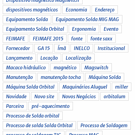
dispositivos magnéticos
Economia
Endereço
Equipamento Solda
Equipamento Solda MIG MAG
Equipamento Solda Orbital
Ergonomia
Evento
FEIMAFE
FEIMAFE 2015
fonte
fonte saxx
Fornecedor
GA 15
Ímã
INELCO
Institucional
Lançamento
Locação
Localização
Macaco hidráulico
magnético
Magswitch
Manutenção
manutenção tocha
Máquina Solda
Máquina Solda Orbital
Maquinários Aluguel
miller
Novidade
Novo site
Novos Negócios
orbitalum
Parceira
pré-aquecimento
Processo de Solda orbital
Processo de solda Solda Orbital
Processo de Soldagem
processo de soldagem TIG
Processo MAG