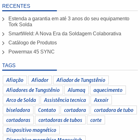
RECENTES
Estenda a garantia em até 3 anos do seu equipamento
Tork Solda
SmartWeld: A Nova Era da Soldagem Colaborativa
Catálogo de Produtos
Powermax 45 SYNC
TAGS
Afiação
Afiador
Afiador de Tungstênio
Afiadores de Tungstênio
Alumaq
aquecimento
Arco de Solda
Assistência tecnica
Axxair
biseladora
Contato
cortadora
cortadora de tubo
cortadoras
cortadoras de tubos
corte
Dispositivo magnético
Dispositivo magnético Magswitch