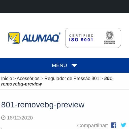
MENU
Início
>
Acessórios
>
Regulador de Pressão 801
>
801-
removebg-preview
801-removebg-preview
18/12/2020
Compartilhar: