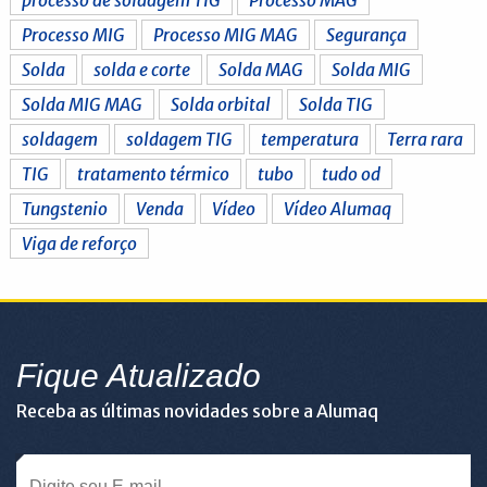
Processo MIG
Processo MIG MAG
Segurança
Solda
solda e corte
Solda MAG
Solda MIG
Solda MIG MAG
Solda orbital
Solda TIG
soldagem
soldagem TIG
temperatura
Terra rara
TIG
tratamento térmico
tubo
tudo od
Tungstenio
Venda
Vídeo
Vídeo Alumaq
Viga de reforço
Fique Atualizado
Receba as últimas novidades sobre a Alumaq