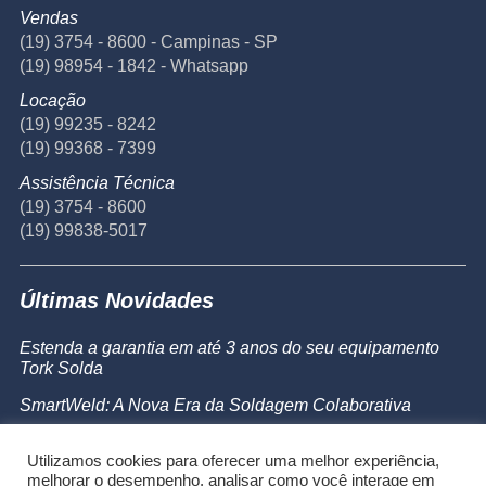
Vendas
(19) 3754 - 8600 - Campinas - SP
(19) 98954 - 1842 - Whatsapp
Locação
(19) 99235 - 8242
(19) 99368 - 7399
Assistência Técnica
(19) 3754 - 8600
(19) 99838-5017
Últimas Novidades
Estenda a garantia em até 3 anos do seu equipamento
Tork Solda
SmartWeld: A Nova Era da Soldagem Colaborativa
Catálogo de Produtos
Utilizamos cookies para oferecer uma melhor experiência,
Powermax 45 SYNC
melhorar o desempenho, analisar como você interage em