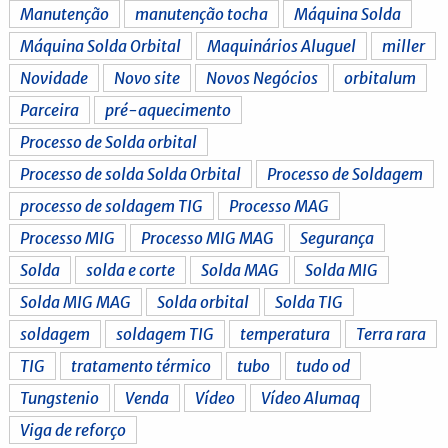
Manutenção
manutenção tocha
Máquina Solda
Máquina Solda Orbital
Maquinários Aluguel
miller
Novidade
Novo site
Novos Negócios
orbitalum
Parceira
pré-aquecimento
Processo de Solda orbital
Processo de solda Solda Orbital
Processo de Soldagem
processo de soldagem TIG
Processo MAG
Processo MIG
Processo MIG MAG
Segurança
Solda
solda e corte
Solda MAG
Solda MIG
Solda MIG MAG
Solda orbital
Solda TIG
soldagem
soldagem TIG
temperatura
Terra rara
TIG
tratamento térmico
tubo
tudo od
Tungstenio
Venda
Vídeo
Vídeo Alumaq
Viga de reforço