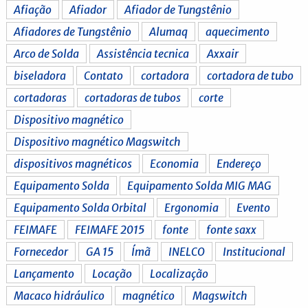
Afiação
Afiador
Afiador de Tungstênio
Afiadores de Tungstênio
Alumaq
aquecimento
Arco de Solda
Assistência tecnica
Axxair
biseladora
Contato
cortadora
cortadora de tubo
cortadoras
cortadoras de tubos
corte
Dispositivo magnético
Dispositivo magnético Magswitch
dispositivos magnéticos
Economia
Endereço
Equipamento Solda
Equipamento Solda MIG MAG
Equipamento Solda Orbital
Ergonomia
Evento
FEIMAFE
FEIMAFE 2015
fonte
fonte saxx
Fornecedor
GA 15
Ímã
INELCO
Institucional
Lançamento
Locação
Localização
Macaco hidráulico
magnético
Magswitch