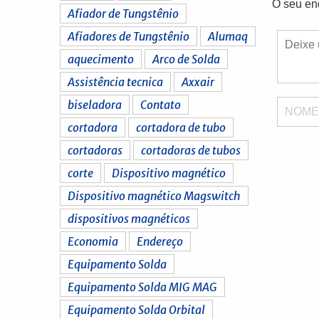
O seu en
Afiador de Tungstênio
Afiadores de Tungstênio
Alumaq
aquecimento
Arco de Solda
Assistência tecnica
Axxair
biseladora
Contato
NOM
cortadora
cortadora de tubo
cortadoras
cortadoras de tubos
corte
Dispositivo magnético
Dispositivo magnético Magswitch
dispositivos magnéticos
Economia
Endereço
Equipamento Solda
Equipamento Solda MIG MAG
Equipamento Solda Orbital