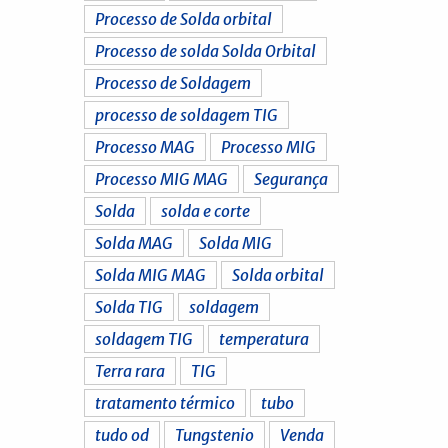
Processo de Solda orbital
Processo de solda Solda Orbital
Processo de Soldagem
processo de soldagem TIG
Processo MAG
Processo MIG
Processo MIG MAG
Segurança
Solda
solda e corte
Solda MAG
Solda MIG
Solda MIG MAG
Solda orbital
Solda TIG
soldagem
soldagem TIG
temperatura
Terra rara
TIG
tratamento térmico
tubo
tudo od
Tungstenio
Venda