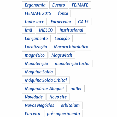
Ergonomia
Evento
FEIMAFE
FEIMAFE 2015
fonte
fonte saxx
Fornecedor
GA 15
Ímã
INELCO
Institucional
Lançamento
Locação
Localização
Macaco hidráulico
magnético
Magswitch
Manutenção
manutenção tocha
Máquina Solda
Máquina Solda Orbital
Maquinários Aluguel
miller
Novidade
Novo site
Novos Negócios
orbitalum
Parceira
pré-aquecimento