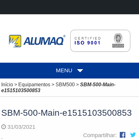
MENU
Início
>
Equipamentos
>
SBM500
>
SBM-500-Main-
e1515103500853
SBM-500-Main-e1515103500853
31/03/2021
Compartilhar: