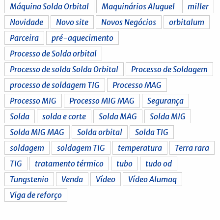
Máquina Solda Orbital
Maquinários Aluguel
miller
Novidade
Novo site
Novos Negócios
orbitalum
Parceira
pré-aquecimento
Processo de Solda orbital
Processo de solda Solda Orbital
Processo de Soldagem
processo de soldagem TIG
Processo MAG
Processo MIG
Processo MIG MAG
Segurança
Solda
solda e corte
Solda MAG
Solda MIG
Solda MIG MAG
Solda orbital
Solda TIG
soldagem
soldagem TIG
temperatura
Terra rara
TIG
tratamento térmico
tubo
tudo od
Tungstenio
Venda
Vídeo
Vídeo Alumaq
Viga de reforço