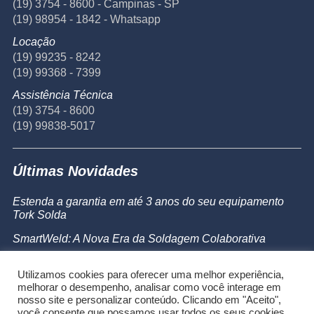
(19) 3754 - 8600 - Campinas - SP
(19) 98954 - 1842 - Whatsapp
Locação
(19) 99235 - 8242
(19) 99368 - 7399
Assistência Técnica
(19) 3754 - 8600
(19) 99838-5017
Últimas Novidades
Estenda a garantia em até 3 anos do seu equipamento
Tork Solda
SmartWeld: A Nova Era da Soldagem Colaborativa
Catálogo de Produtos
Utilizamos cookies para oferecer uma melhor experiência,
Powermax 45 SYNC
melhorar o desempenho, analisar como você interage em
nosso site e personalizar conteúdo. Clicando em "Aceito",
você consente que possamos usar todos os seus cookies.