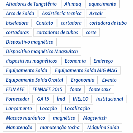
Afiadores de Tungstênio
Alumaq
aquecimento
Arco de Solda
Assistência tecnica
Axxair
biseladora
Contato
cortadora
cortadora de tubo
cortadoras
cortadoras de tubos
corte
Dispositivo magnético
Dispositivo magnético Magswitch
dispositivos magnéticos
Economia
Endereço
Equipamento Solda
Equipamento Solda MIG MAG
Equipamento Solda Orbital
Ergonomia
Evento
FEIMAFE
FEIMAFE 2015
fonte
fonte saxx
Fornecedor
GA 15
Ímã
INELCO
Institucional
Lançamento
Locação
Localização
Macaco hidráulico
magnético
Magswitch
Manutenção
manutenção tocha
Máquina Solda