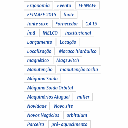
Ergonomia
Evento
FEIMAFE
FEIMAFE 2015
fonte
fonte saxx
Fornecedor
GA 15
Ímã
INELCO
Institucional
Lançamento
Locação
Localização
Macaco hidráulico
magnético
Magswitch
Manutenção
manutenção tocha
Máquina Solda
Máquina Solda Orbital
Maquinários Aluguel
miller
Novidade
Novo site
Novos Negócios
orbitalum
Parceira
pré-aquecimento