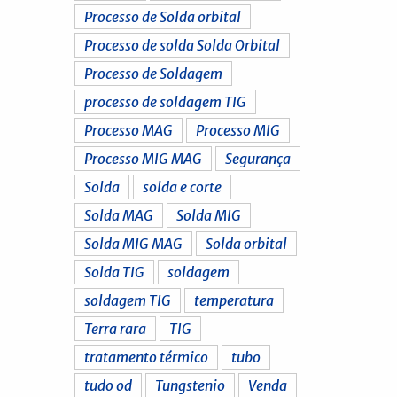
Processo de Solda orbital
Processo de solda Solda Orbital
Processo de Soldagem
processo de soldagem TIG
Processo MAG
Processo MIG
Processo MIG MAG
Segurança
Solda
solda e corte
Solda MAG
Solda MIG
Solda MIG MAG
Solda orbital
Solda TIG
soldagem
soldagem TIG
temperatura
Terra rara
TIG
tratamento térmico
tubo
tudo od
Tungstenio
Venda