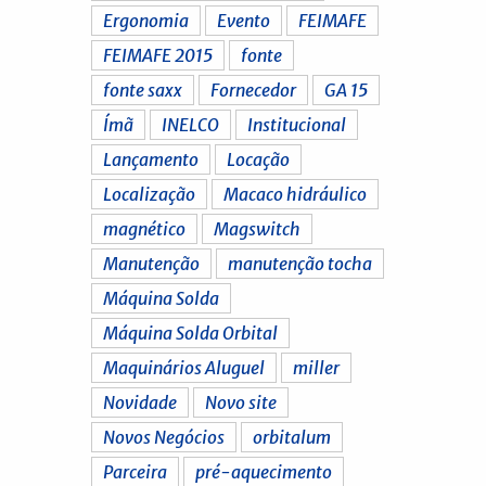
Ergonomia
Evento
FEIMAFE
FEIMAFE 2015
fonte
fonte saxx
Fornecedor
GA 15
Ímã
INELCO
Institucional
Lançamento
Locação
Localização
Macaco hidráulico
magnético
Magswitch
Manutenção
manutenção tocha
Máquina Solda
Máquina Solda Orbital
Maquinários Aluguel
miller
Novidade
Novo site
Novos Negócios
orbitalum
Parceira
pré-aquecimento