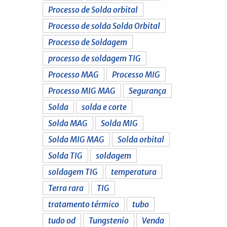
Processo de Solda orbital
Processo de solda Solda Orbital
Processo de Soldagem
processo de soldagem TIG
Processo MAG
Processo MIG
Processo MIG MAG
Segurança
Solda
solda e corte
Solda MAG
Solda MIG
Solda MIG MAG
Solda orbital
Solda TIG
soldagem
soldagem TIG
temperatura
Terra rara
TIG
tratamento térmico
tubo
tudo od
Tungstenio
Venda