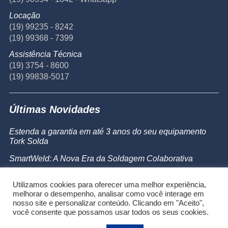
Locação
(19) 99235 - 8242
(19) 99368 - 7399
Assistência Técnica
(19) 3754 - 8600
(19) 99838-5017
Últimas Novidades
Estenda a garantia em até 3 anos do seu equipamento
Tork Solda
SmartWeld: A Nova Era da Soldagem Colaborativa
Catálogo de Produtos
Utilizamos cookies para oferecer uma melhor experiência,
Powermax 45 SYNC
melhorar o desempenho, analisar como você interage em
nosso site e personalizar conteúdo. Clicando em "Aceito",
você consente que possamos usar todos os seus cookies.