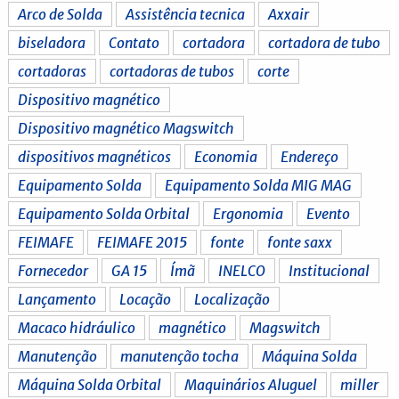
Arco de Solda
Assistência tecnica
Axxair
biseladora
Contato
cortadora
cortadora de tubo
cortadoras
cortadoras de tubos
corte
Dispositivo magnético
Dispositivo magnético Magswitch
dispositivos magnéticos
Economia
Endereço
Equipamento Solda
Equipamento Solda MIG MAG
Equipamento Solda Orbital
Ergonomia
Evento
FEIMAFE
FEIMAFE 2015
fonte
fonte saxx
Fornecedor
GA 15
Ímã
INELCO
Institucional
Lançamento
Locação
Localização
Macaco hidráulico
magnético
Magswitch
Manutenção
manutenção tocha
Máquina Solda
Máquina Solda Orbital
Maquinários Aluguel
miller