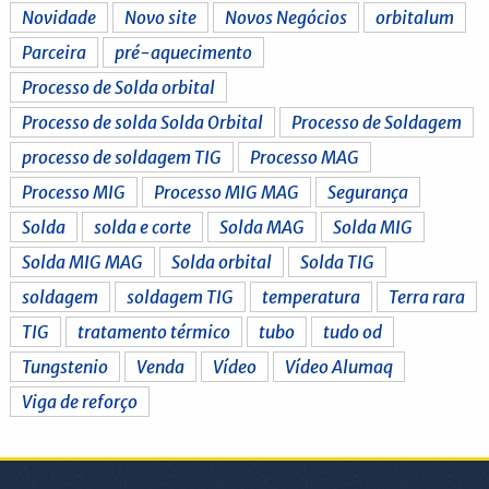
Novidade
Novo site
Novos Negócios
orbitalum
Parceira
pré-aquecimento
Processo de Solda orbital
Processo de solda Solda Orbital
Processo de Soldagem
processo de soldagem TIG
Processo MAG
Processo MIG
Processo MIG MAG
Segurança
Solda
solda e corte
Solda MAG
Solda MIG
Solda MIG MAG
Solda orbital
Solda TIG
soldagem
soldagem TIG
temperatura
Terra rara
TIG
tratamento térmico
tubo
tudo od
Tungstenio
Venda
Vídeo
Vídeo Alumaq
Viga de reforço