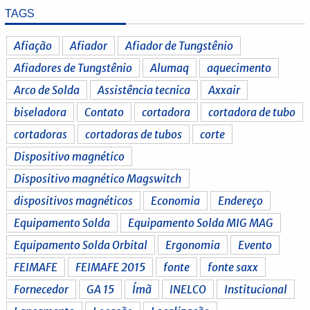
TAGS
Afiação
Afiador
Afiador de Tungstênio
Afiadores de Tungstênio
Alumaq
aquecimento
Arco de Solda
Assistência tecnica
Axxair
biseladora
Contato
cortadora
cortadora de tubo
cortadoras
cortadoras de tubos
corte
Dispositivo magnético
Dispositivo magnético Magswitch
dispositivos magnéticos
Economia
Endereço
Equipamento Solda
Equipamento Solda MIG MAG
Equipamento Solda Orbital
Ergonomia
Evento
FEIMAFE
FEIMAFE 2015
fonte
fonte saxx
Fornecedor
GA 15
Ímã
INELCO
Institucional