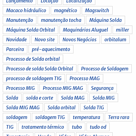
Lançamento
Locação
Localização
Macaco hidráulico
magnético
Magswitch
Manutenção
manutenção tocha
Máquina Solda
Máquina Solda Orbital
Maquinários Aluguel
miller
Novidade
Novo site
Novos Negócios
orbitalum
Parceira
pré-aquecimento
Processo de Solda orbital
Processo de solda Solda Orbital
Processo de Soldagem
processo de soldagem TIG
Processo MAG
Processo MIG
Processo MIG MAG
Segurança
Solda
solda e corte
Solda MAG
Solda MIG
Solda MIG MAG
Solda orbital
Solda TIG
soldagem
soldagem TIG
temperatura
Terra rara
TIG
tratamento térmico
tubo
tudo od