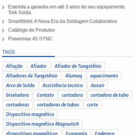
Estenda a garantia em até 3 anos do seu equipamento
Tork Solda
SmartWeld: A Nova Era da Soldagem Colaborativa
Catálogo de Produtos
Powermax 45 SYNC
TAGS
Afiação
Afiador
Afiador de Tungstênio
Afiadores de Tungstênio
Alumaq
aquecimento
Arco de Solda
Assistência tecnica
Axxair
biseladora
Contato
cortadora
cortadora de tubo
cortadoras
cortadoras de tubos
corte
Dispositivo magnético
Dispositivo magnético Magswitch
dispositivos magnéticos
Economia
Endereço