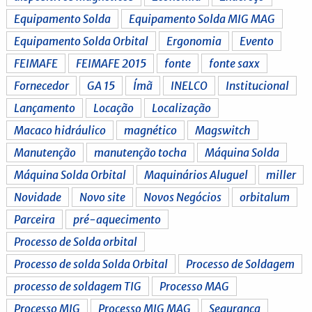
Equipamento Solda
Equipamento Solda MIG MAG
Equipamento Solda Orbital
Ergonomia
Evento
FEIMAFE
FEIMAFE 2015
fonte
fonte saxx
Fornecedor
GA 15
Ímã
INELCO
Institucional
Lançamento
Locação
Localização
Macaco hidráulico
magnético
Magswitch
Manutenção
manutenção tocha
Máquina Solda
Máquina Solda Orbital
Maquinários Aluguel
miller
Novidade
Novo site
Novos Negócios
orbitalum
Parceira
pré-aquecimento
Processo de Solda orbital
Processo de solda Solda Orbital
Processo de Soldagem
processo de soldagem TIG
Processo MAG
Processo MIG
Processo MIG MAG
Segurança