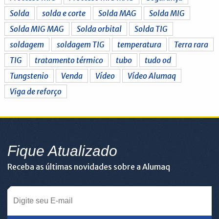
Solda
solda e corte
Solda MAG
Solda MIG
Solda MIG MAG
Solda orbital
Solda TIG
soldagem
soldagem TIG
temperatura
Terra rara
TIG
tratamento térmico
tubo
tudo od
Tungstenio
Venda
Vídeo
Vídeo Alumaq
Viga de reforço
Fique Atualizado
Receba as últimas novidades sobre a Alumaq