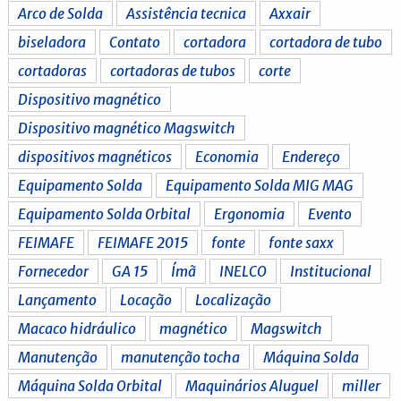
Arco de Solda
Assistência tecnica
Axxair
biseladora
Contato
cortadora
cortadora de tubo
cortadoras
cortadoras de tubos
corte
Dispositivo magnético
Dispositivo magnético Magswitch
dispositivos magnéticos
Economia
Endereço
Equipamento Solda
Equipamento Solda MIG MAG
Equipamento Solda Orbital
Ergonomia
Evento
FEIMAFE
FEIMAFE 2015
fonte
fonte saxx
Fornecedor
GA 15
Ímã
INELCO
Institucional
Lançamento
Locação
Localização
Macaco hidráulico
magnético
Magswitch
Manutenção
manutenção tocha
Máquina Solda
Máquina Solda Orbital
Maquinários Aluguel
miller