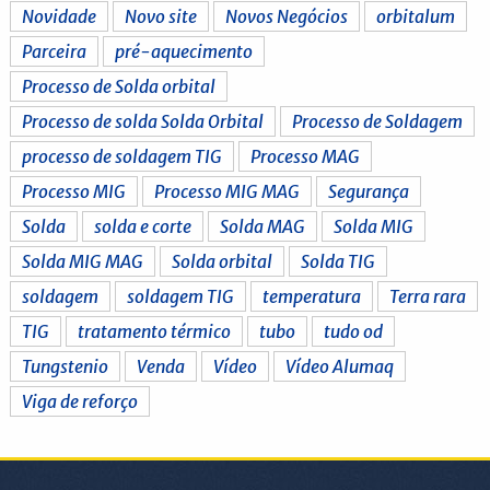
Novidade
Novo site
Novos Negócios
orbitalum
Parceira
pré-aquecimento
Processo de Solda orbital
Processo de solda Solda Orbital
Processo de Soldagem
processo de soldagem TIG
Processo MAG
Processo MIG
Processo MIG MAG
Segurança
Solda
solda e corte
Solda MAG
Solda MIG
Solda MIG MAG
Solda orbital
Solda TIG
soldagem
soldagem TIG
temperatura
Terra rara
TIG
tratamento térmico
tubo
tudo od
Tungstenio
Venda
Vídeo
Vídeo Alumaq
Viga de reforço