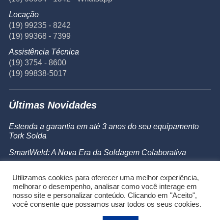
Locação
(19) 99235 - 8242
(19) 99368 - 7399
Assistência Técnica
(19) 3754 - 8600
(19) 99838-5017
Últimas Novidades
Estenda a garantia em até 3 anos do seu equipamento
Tork Solda
SmartWeld: A Nova Era da Soldagem Colaborativa
Catálogo de Produtos
Utilizamos cookies para oferecer uma melhor experiência,
Powermax 45 SYNC
melhorar o desempenho, analisar como você interage em
nosso site e personalizar conteúdo. Clicando em "Aceito",
você consente que possamos usar todos os seus cookies.