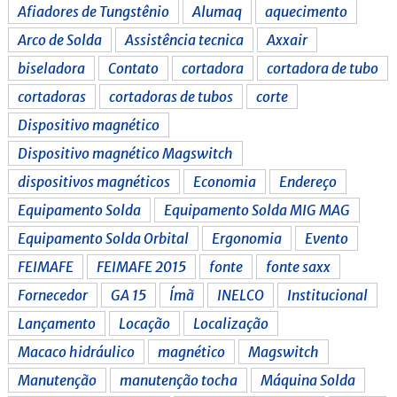
Afiadores de Tungstênio
Alumaq
aquecimento
Arco de Solda
Assistência tecnica
Axxair
biseladora
Contato
cortadora
cortadora de tubo
cortadoras
cortadoras de tubos
corte
Dispositivo magnético
Dispositivo magnético Magswitch
dispositivos magnéticos
Economia
Endereço
Equipamento Solda
Equipamento Solda MIG MAG
Equipamento Solda Orbital
Ergonomia
Evento
FEIMAFE
FEIMAFE 2015
fonte
fonte saxx
Fornecedor
GA 15
Ímã
INELCO
Institucional
Lançamento
Locação
Localização
Macaco hidráulico
magnético
Magswitch
Manutenção
manutenção tocha
Máquina Solda