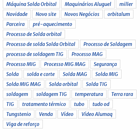
Máquina Solda Orbital
Maquinários Aluguel
miller
Novidade
Novo site
Novos Negócios
orbitalum
Parceira
pré-aquecimento
Processo de Solda orbital
Processo de solda Solda Orbital
Processo de Soldagem
processo de soldagem TIG
Processo MAG
Processo MIG
Processo MIG MAG
Segurança
Solda
solda e corte
Solda MAG
Solda MIG
Solda MIG MAG
Solda orbital
Solda TIG
soldagem
soldagem TIG
temperatura
Terra rara
TIG
tratamento térmico
tubo
tudo od
Tungstenio
Venda
Vídeo
Vídeo Alumaq
Viga de reforço