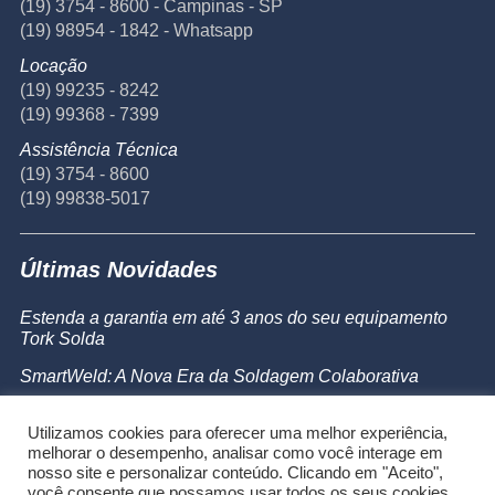
(19) 3754 - 8600 - Campinas - SP
(19) 98954 - 1842 - Whatsapp
Locação
(19) 99235 - 8242
(19) 99368 - 7399
Assistência Técnica
(19) 3754 - 8600
(19) 99838-5017
Últimas Novidades
Estenda a garantia em até 3 anos do seu equipamento
Tork Solda
SmartWeld: A Nova Era da Soldagem Colaborativa
Catálogo de Produtos
Utilizamos cookies para oferecer uma melhor experiência,
Powermax 45 SYNC
melhorar o desempenho, analisar como você interage em
nosso site e personalizar conteúdo. Clicando em "Aceito",
você consente que possamos usar todos os seus cookies.