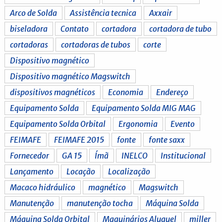
Arco de Solda
Assistência tecnica
Axxair
biseladora
Contato
cortadora
cortadora de tubo
cortadoras
cortadoras de tubos
corte
Dispositivo magnético
Dispositivo magnético Magswitch
dispositivos magnéticos
Economia
Endereço
Equipamento Solda
Equipamento Solda MIG MAG
Equipamento Solda Orbital
Ergonomia
Evento
FEIMAFE
FEIMAFE 2015
fonte
fonte saxx
Fornecedor
GA 15
Ímã
INELCO
Institucional
Lançamento
Locação
Localização
Macaco hidráulico
magnético
Magswitch
Manutenção
manutenção tocha
Máquina Solda
Máquina Solda Orbital
Maquinários Aluguel
miller