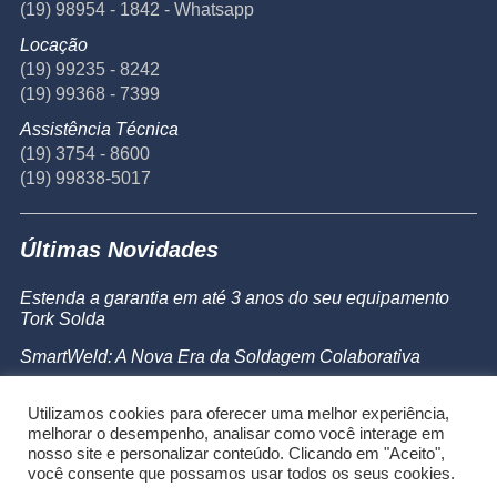
(19) 98954 - 1842 - Whatsapp
Locação
(19) 99235 - 8242
(19) 99368 - 7399
Assistência Técnica
(19) 3754 - 8600
(19) 99838-5017
Últimas Novidades
Estenda a garantia em até 3 anos do seu equipamento
Tork Solda
SmartWeld: A Nova Era da Soldagem Colaborativa
Catálogo de Produtos
Utilizamos cookies para oferecer uma melhor experiência,
Powermax 45 SYNC
melhorar o desempenho, analisar como você interage em
nosso site e personalizar conteúdo. Clicando em "Aceito",
você consente que possamos usar todos os seus cookies.