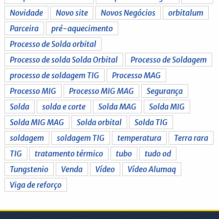
Novidade
Novo site
Novos Negócios
orbitalum
Parceira
pré-aquecimento
Processo de Solda orbital
Processo de solda Solda Orbital
Processo de Soldagem
processo de soldagem TIG
Processo MAG
Processo MIG
Processo MIG MAG
Segurança
Solda
solda e corte
Solda MAG
Solda MIG
Solda MIG MAG
Solda orbital
Solda TIG
soldagem
soldagem TIG
temperatura
Terra rara
TIG
tratamento térmico
tubo
tudo od
Tungstenio
Venda
Vídeo
Vídeo Alumaq
Viga de reforço