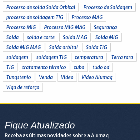
Processo de solda Solda Orbital
Processo de Soldagem
processo de soldagem TIG
Processo MAG
Processo MIG
Processo MIG MAG
Segurança
Solda
solda e corte
Solda MAG
Solda MIG
Solda MIG MAG
Solda orbital
Solda TIG
soldagem
soldagem TIG
temperatura
Terra rara
TIG
tratamento térmico
tubo
tudo od
Tungstenio
Venda
Vídeo
Vídeo Alumaq
Viga de reforço
Fique Atualizado
Receba as últimas novidades sobre a Alumaq