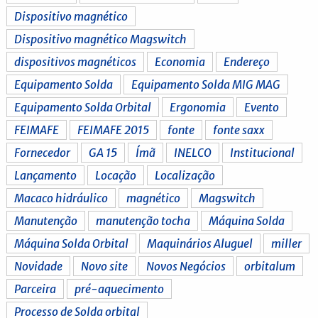
Dispositivo magnético
Dispositivo magnético Magswitch
dispositivos magnéticos
Economia
Endereço
Equipamento Solda
Equipamento Solda MIG MAG
Equipamento Solda Orbital
Ergonomia
Evento
FEIMAFE
FEIMAFE 2015
fonte
fonte saxx
Fornecedor
GA 15
Ímã
INELCO
Institucional
Lançamento
Locação
Localização
Macaco hidráulico
magnético
Magswitch
Manutenção
manutenção tocha
Máquina Solda
Máquina Solda Orbital
Maquinários Aluguel
miller
Novidade
Novo site
Novos Negócios
orbitalum
Parceira
pré-aquecimento
Processo de Solda orbital