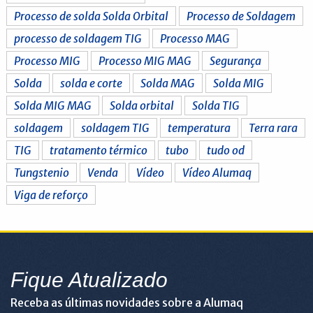
Processo de solda Solda Orbital
Processo de Soldagem
processo de soldagem TIG
Processo MAG
Processo MIG
Processo MIG MAG
Segurança
Solda
solda e corte
Solda MAG
Solda MIG
Solda MIG MAG
Solda orbital
Solda TIG
soldagem
soldagem TIG
temperatura
Terra rara
TIG
tratamento térmico
tubo
tudo od
Tungstenio
Venda
Vídeo
Vídeo Alumaq
Viga de reforço
Fique Atualizado
Receba as últimas novidades sobre a Alumaq