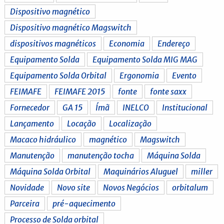
Dispositivo magnético
Dispositivo magnético Magswitch
dispositivos magnéticos
Economia
Endereço
Equipamento Solda
Equipamento Solda MIG MAG
Equipamento Solda Orbital
Ergonomia
Evento
FEIMAFE
FEIMAFE 2015
fonte
fonte saxx
Fornecedor
GA 15
Ímã
INELCO
Institucional
Lançamento
Locação
Localização
Macaco hidráulico
magnético
Magswitch
Manutenção
manutenção tocha
Máquina Solda
Máquina Solda Orbital
Maquinários Aluguel
miller
Novidade
Novo site
Novos Negócios
orbitalum
Parceira
pré-aquecimento
Processo de Solda orbital