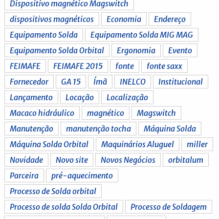
Dispositivo magnético Magswitch
dispositivos magnéticos
Economia
Endereço
Equipamento Solda
Equipamento Solda MIG MAG
Equipamento Solda Orbital
Ergonomia
Evento
FEIMAFE
FEIMAFE 2015
fonte
fonte saxx
Fornecedor
GA 15
Ímã
INELCO
Institucional
Lançamento
Locação
Localização
Macaco hidráulico
magnético
Magswitch
Manutenção
manutenção tocha
Máquina Solda
Máquina Solda Orbital
Maquinários Aluguel
miller
Novidade
Novo site
Novos Negócios
orbitalum
Parceira
pré-aquecimento
Processo de Solda orbital
Processo de solda Solda Orbital
Processo de Soldagem