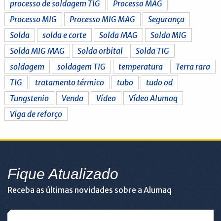
processo de soldagem TIG
Processo MAG
Processo MIG
Processo MIG MAG
Segurança
Solda
solda e corte
Solda MAG
Solda MIG
Solda MIG MAG
Solda orbital
Solda TIG
soldagem
soldagem TIG
temperatura
Terra rara
TIG
tratamento térmico
tubo
tudo od
Tungstenio
Venda
Vídeo
Vídeo Alumaq
Viga de reforço
Fique Atualizado
Receba as últimas novidades sobre a Alumaq