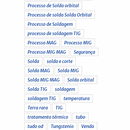
Processo de Solda orbital
Processo de solda Solda Orbital
Processo de Soldagem
processo de soldagem TIG
Processo MAG
Processo MIG
Processo MIG MAG
Segurança
Solda
solda e corte
Solda MAG
Solda MIG
Solda MIG MAG
Solda orbital
Solda TIG
soldagem
soldagem TIG
temperatura
Terra rara
TIG
tratamento térmico
tubo
tudo od
Tungstenio
Venda