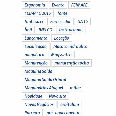
Ergonomia
Evento
FEIMAFE
FEIMAFE 2015
fonte
fonte saxx
Fornecedor
GA 15
Ímã
INELCO
Institucional
Lançamento
Locação
Localização
Macaco hidráulico
magnético
Magswitch
Manutenção
manutenção tocha
Máquina Solda
Máquina Solda Orbital
Maquinários Aluguel
miller
Novidade
Novo site
Novos Negócios
orbitalum
Parceira
pré-aquecimento