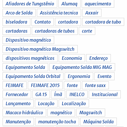
Afiadores de Tungstênio
Alumaq
aquecimento
Arco de Solda
Assistência tecnica
Axxair
biseladora
Contato
cortadora
cortadora de tubo
cortadoras
cortadoras de tubos
corte
Dispositivo magnético
Dispositivo magnético Magswitch
dispositivos magnéticos
Economia
Endereço
Equipamento Solda
Equipamento Solda MIG MAG
Equipamento Solda Orbital
Ergonomia
Evento
FEIMAFE
FEIMAFE 2015
fonte
fonte saxx
Fornecedor
GA 15
Ímã
INELCO
Institucional
Lançamento
Locação
Localização
Macaco hidráulico
magnético
Magswitch
Manutenção
manutenção tocha
Máquina Solda