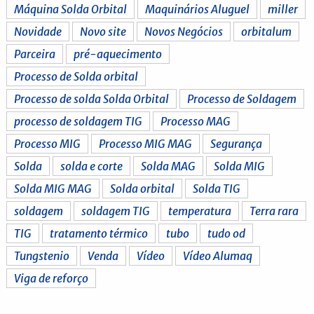
Máquina Solda Orbital
Maquinários Aluguel
miller
Novidade
Novo site
Novos Negócios
orbitalum
Parceira
pré-aquecimento
Processo de Solda orbital
Processo de solda Solda Orbital
Processo de Soldagem
processo de soldagem TIG
Processo MAG
Processo MIG
Processo MIG MAG
Segurança
Solda
solda e corte
Solda MAG
Solda MIG
Solda MIG MAG
Solda orbital
Solda TIG
soldagem
soldagem TIG
temperatura
Terra rara
TIG
tratamento térmico
tubo
tudo od
Tungstenio
Venda
Vídeo
Vídeo Alumaq
Viga de reforço