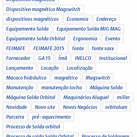
Dispositivo magnético Magswitch
dispositivos magnéticos
Economia
Endereço
Equipamento Solda
Equipamento Solda MIG MAG
Equipamento Solda Orbital
Ergonomia
Evento
FEIMAFE
FEIMAFE 2015
fonte
fonte saxx
Fornecedor
GA 15
Ímã
INELCO
Institucional
Lançamento
Locação
Localização
Macaco hidráulico
magnético
Magswitch
Manutenção
manutenção tocha
Máquina Solda
Máquina Solda Orbital
Maquinários Aluguel
miller
Novidade
Novo site
Novos Negócios
orbitalum
Parceira
pré-aquecimento
Processo de Solda orbital
Processo de solda Solda Orbital
Processo de Soldagem