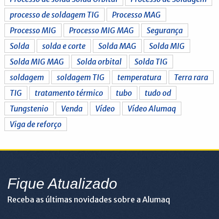
processo de soldagem TIG
Processo MAG
Processo MIG
Processo MIG MAG
Segurança
Solda
solda e corte
Solda MAG
Solda MIG
Solda MIG MAG
Solda orbital
Solda TIG
soldagem
soldagem TIG
temperatura
Terra rara
TIG
tratamento térmico
tubo
tudo od
Tungstenio
Venda
Vídeo
Vídeo Alumaq
Viga de reforço
Fique Atualizado
Receba as últimas novidades sobre a Alumaq