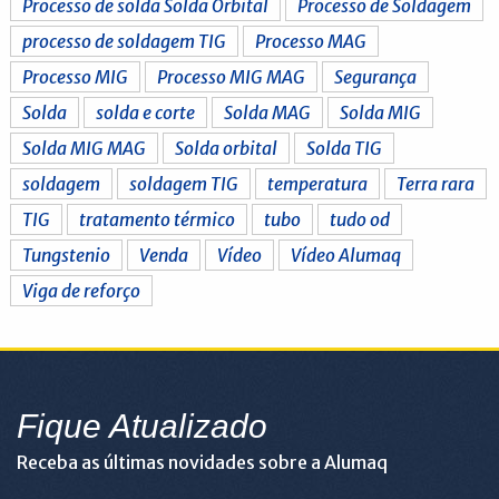
Processo de solda Solda Orbital
Processo de Soldagem
processo de soldagem TIG
Processo MAG
Processo MIG
Processo MIG MAG
Segurança
Solda
solda e corte
Solda MAG
Solda MIG
Solda MIG MAG
Solda orbital
Solda TIG
soldagem
soldagem TIG
temperatura
Terra rara
TIG
tratamento térmico
tubo
tudo od
Tungstenio
Venda
Vídeo
Vídeo Alumaq
Viga de reforço
Fique Atualizado
Receba as últimas novidades sobre a Alumaq