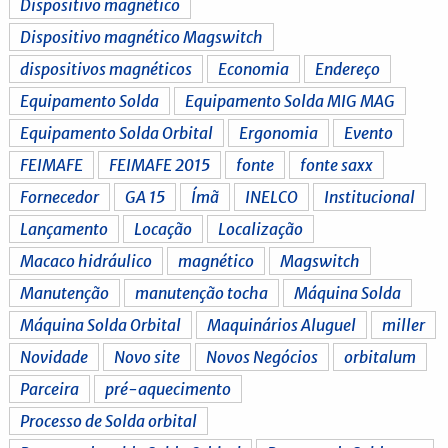
Dispositivo magnético
Dispositivo magnético Magswitch
dispositivos magnéticos
Economia
Endereço
Equipamento Solda
Equipamento Solda MIG MAG
Equipamento Solda Orbital
Ergonomia
Evento
FEIMAFE
FEIMAFE 2015
fonte
fonte saxx
Fornecedor
GA 15
Ímã
INELCO
Institucional
Lançamento
Locação
Localização
Macaco hidráulico
magnético
Magswitch
Manutenção
manutenção tocha
Máquina Solda
Máquina Solda Orbital
Maquinários Aluguel
miller
Novidade
Novo site
Novos Negócios
orbitalum
Parceira
pré-aquecimento
Processo de Solda orbital