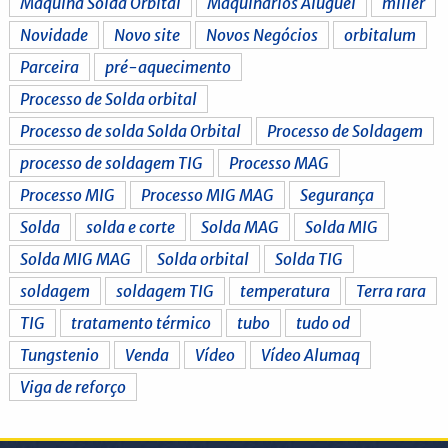
Máquina Solda Orbital
Maquinários Aluguel
miller
Novidade
Novo site
Novos Negócios
orbitalum
Parceira
pré-aquecimento
Processo de Solda orbital
Processo de solda Solda Orbital
Processo de Soldagem
processo de soldagem TIG
Processo MAG
Processo MIG
Processo MIG MAG
Segurança
Solda
solda e corte
Solda MAG
Solda MIG
Solda MIG MAG
Solda orbital
Solda TIG
soldagem
soldagem TIG
temperatura
Terra rara
TIG
tratamento térmico
tubo
tudo od
Tungstenio
Venda
Vídeo
Vídeo Alumaq
Viga de reforço