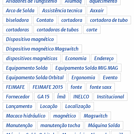
Afiadores de Tungstênio
Alumaq
aquecimento
Arco de Solda
Assistência tecnica
Axxair
biseladora
Contato
cortadora
cortadora de tubo
cortadoras
cortadoras de tubos
corte
Dispositivo magnético
Dispositivo magnético Magswitch
dispositivos magnéticos
Economia
Endereço
Equipamento Solda
Equipamento Solda MIG MAG
Equipamento Solda Orbital
Ergonomia
Evento
FEIMAFE
FEIMAFE 2015
fonte
fonte saxx
Fornecedor
GA 15
Ímã
INELCO
Institucional
Lançamento
Locação
Localização
Macaco hidráulico
magnético
Magswitch
Manutenção
manutenção tocha
Máquina Solda