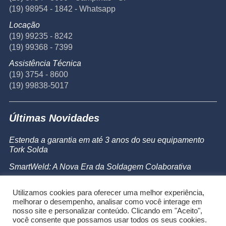
(19) 98954 - 1842 - Whatsapp
Locação
(19) 99235 - 8242
(19) 99368 - 7399
Assistência Técnica
(19) 3754 - 8600
(19) 99838-5017
Últimas Novidades
Estenda a garantia em até 3 anos do seu equipamento
Tork Solda
SmartWeld: A Nova Era da Soldagem Colaborativa
Catálogo de Produtos
Utilizamos cookies para oferecer uma melhor experiência,
Powermax 45 SYNC
melhorar o desempenho, analisar como você interage em
nosso site e personalizar conteúdo. Clicando em "Aceito",
você consente que possamos usar todos os seus cookies.