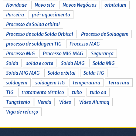
Novidade
Novo site
Novos Negócios
orbitalum
Parceira
pré-aquecimento
Processo de Solda orbital
Processo de solda Solda Orbital
Processo de Soldagem
processo de soldagem TIG
Processo MAG
Processo MIG
Processo MIG MAG
Segurança
Solda
solda e corte
Solda MAG
Solda MIG
Solda MIG MAG
Solda orbital
Solda TIG
soldagem
soldagem TIG
temperatura
Terra rara
TIG
tratamento térmico
tubo
tudo od
Tungstenio
Venda
Vídeo
Vídeo Alumaq
Viga de reforço