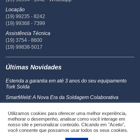
Locação
(19) 99235 - 8242
(19) 99368 - 7399
Assistência Técnica
(19) 3754 - 8600
(19) 99838-5017
Últimas Novidades
Estenda a garantia em até 3 anos do seu equipamento
Tork Solda
SmartWeld: A Nova Era da Soldagem Colaborativa
Catálogo de Produtos
Utilizamos cookies para oferecer uma melhor experiência,
Powermax 45 SYNC
melhorar o desempenho, analisar como você interage em
nosso site e personalizar conteúdo. Clicando em "Aceito",
você consente que possamos usar todos os seus cookies.