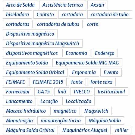
Arco de Solda
Assistência tecnica
Axxair
biseladora
Contato
cortadora
cortadora de tubo
cortadoras
cortadoras de tubos
corte
Dispositivo magnético
Dispositivo magnético Magswitch
dispositivos magnéticos
Economia
Endereço
Equipamento Solda
Equipamento Solda MIG MAG
Equipamento Solda Orbital
Ergonomia
Evento
FEIMAFE
FEIMAFE 2015
fonte
fonte saxx
Fornecedor
GA 15
Ímã
INELCO
Institucional
Lançamento
Locação
Localização
Macaco hidráulico
magnético
Magswitch
Manutenção
manutenção tocha
Máquina Solda
Máquina Solda Orbital
Maquinários Aluguel
miller